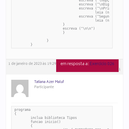
				escreva ("\nOpção inválida")

				escreva ("\nDigite novamente\n")

				escreva ("\nPrimeiro número: ")

					leia (n1)

				escreva ("Segundo número: ")

					leia (n2) 

			}

			escreva ("\n\n")

			}

		}

	}
em resposta a:
Exercicio 026
1 de janeiro de 2023 às 19:29
#108091
Tatiana Azer Maluf
Participante
programa

{

	inclua biblioteca Tipos

	funcao inicio()

	{
