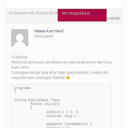
em resposta a:
Ex. 53
19 de janeiro de 2023 às 00:59
#108980
Tatiana Azer Maluf
Participante
Oi Jéssica
Melhorou um pouco da última vez, mas ainda assim não ficou
tudo certo.
Consegue me dar uma dica? Não quero assistir o vídeo de
resposta sem conseguir finalizar
programa

{

inclua biblioteca Tipos

	funcao inicio()

	{

		inteiro c = 1, n

		caracter resp = ' '

		enquanto (verdadeiro) {
