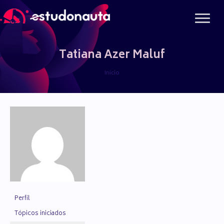
Ir
para
o
conteúdo
Tatiana Azer Maluf
Início
Perfil
Tópicos iniciados