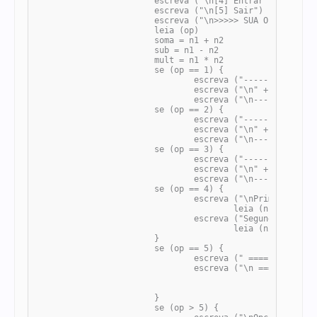
			escreva ("\n[4] Entrar com novos dados")

			escreva ("\n[5] Sair")

			escreva ("\n>>>>> SUA OPÇÃO: ")

			leia (op)

			soma = n1 + n2

			sub = n1 - n2

			mult = n1 * n2

			se (op == 1) {

				escreva ("---------------------------")

	 			escreva ("\n" + n1 + " + " + n2 + " = " + soma)

				escreva ("\n---------------------------") }

			se (op == 2) {

				escreva ("---------------------------")

	 			escreva ("\n" + n1 + " - " + n2 + " = " + sub)

				escreva ("\n---------------------------") }

			se (op == 3) {

				escreva ("---------------------------")

	 			escreva ("\n" + n1 + " * " + n2 + " = " + mult)

				escreva ("\n---------------------------")	}

			se (op == 4) {

				escreva ("\nPrimeiro número: ")

					leia (n1)

				escreva ("Segundo número: ")

					leia (n2) 

			}

			se (op == 5) {

				escreva (" ==== SAINDO ====")

				escreva ("\n ====VOLTE SEMPRE ====")

			}

			se (op > 5) {
