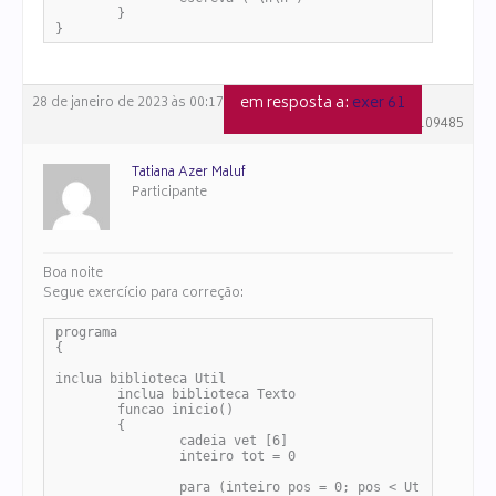
	}

}
em resposta a:
exer 61
28 de janeiro de 2023 às 00:17
#109485
Tatiana Azer Maluf
Participante
Boa noite
Segue exercício para correção:
programa

{

inclua biblioteca Util

	inclua biblioteca Texto

	funcao inicio()

	{

		cadeia vet [6]

		inteiro tot = 0

		para (inteiro pos = 0; pos < Util.numero_elementos (vet); pos++) {
