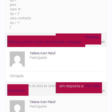
op = ‘*’
pare
caso ‘4’:
op = ‘/’
caso contrario:
op = ‘+’
}
em resposta a:
M04A06 –
23 de dezembro de 2022 às 12:34
Diferença entre trojan downloader e dropper
#107640
Tatiana Azer Maluf
Participante
Obrigada
em resposta a:
M01 A08 –
17 de dezembro de 2022 às 14:42
Exercício 4
#107166
Tatiana Azer Maluf
Participante