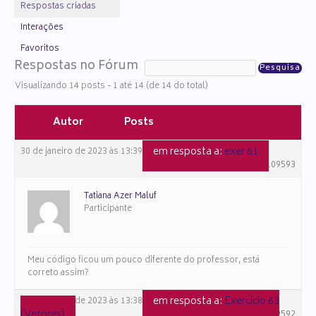
Respostas criadas
Interações
Favoritos
Respostas no Fórum
Visualizando 14 posts - 1 até 14 (de 14 do total)
Autor
Posts
em resposta a:
exer 61
30 de janeiro de 2023 às 13:39
#109593
Tatiana Azer Maluf
Participante
Meu código ficou um pouco diferente do professor, está
correto assim?
em resposta a:
Exercício 63
30 de janeiro de 2023 às 13:38
(Vetores)
#109592