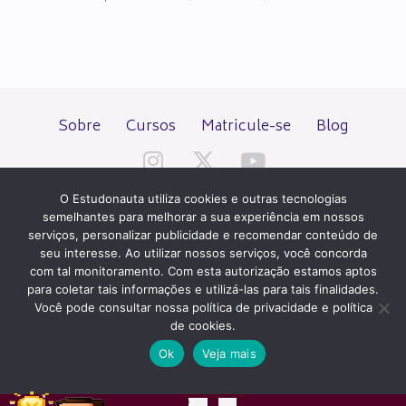
Sobre
Cursos
Matricule-se
Blog
O Estudonauta utiliza cookies e outras tecnologias
semelhantes para melhorar a sua experiência em nossos
serviços, personalizar publicidade e recomendar conteúdo de
seu interesse. Ao utilizar nossos serviços, você concorda
Todos os direitos reservados desde 2000.
com tal monitoramento. Com esta autorização estamos aptos
para coletar tais informações e utilizá-las para tais finalidades.
Você pode consultar nossa política de privacidade e política
PATROCÍNIO E HOSPEDAGEM
de cookies.
Ok
Veja mais
QUER UM SITE IGUAL A ESTE?
ACESSE HOSTNET
02
11