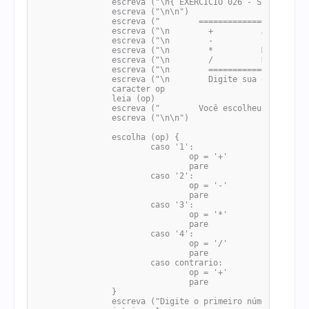
		escreva ("\n{ EXERCÍCIO 026 - Super Tabuada v1.0 }")

		escreva ("\n\n")

		escreva ("        =========================       ")

		escreva ("\n        +          Adição              ")

		escreva ("\n        -          Subtração           ")

		escreva ("\n        *          Multiplicação       ")

		escreva ("\n        /          Divisão             ")

		escreva ("\n        =========================       ")

		escreva ("\n        Digite sua opção => ")

		caracter op

		leia (op)

		escreva ("        Você escolheu a operação [" + op + "]")

		escreva ("\n\n")

		escolha (op) {

			caso '1':

				op = '+'

				pare

			caso '2':

				op = '-'

				pare

			caso '3':

				op = '*'

				pare

			caso '4':

				op = '/'

				pare

			caso contrario:

				op = '+'

				pare

		}

		escreva ("Digite o primeiro número: ")
