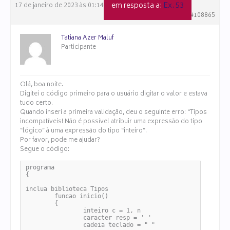
em resposta a:
Ex. 53
17 de janeiro de 2023 às 01:14
#108865
Tatiana Azer Maluf
Participante
Olá, boa noite.
Digitei o código primeiro para o usuário digitar o valor e estava
tudo certo.
Quando inseri a primeira validação, deu o seguinte erro: “Tipos
incompatíveis! Não é possível atribuir uma expressão do tipo
“lógico” à uma expressão do tipo “inteiro”.
Por favor, pode me ajudar?
Segue o código:
programa

{

inclua biblioteca Tipos

	funcao inicio()

	{

		inteiro c = 1, n

		caracter resp = ' '

		cadeia teclado = " "
