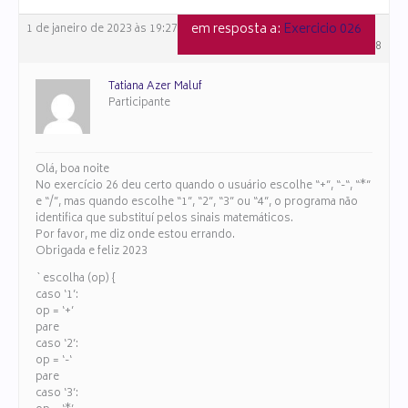
em resposta a:
Exercicio 026
1 de janeiro de 2023 às 19:27
#108088
Tatiana Azer Maluf
Participante
Olá, boa noite
No exercício 26 deu certo quando o usuário escolhe “+”, “-“, “*”
e “/”, mas quando escolhe “1”, “2”, “3” ou “4”, o programa não
identifica que substituí pelos sinais matemáticos.
Por favor, me diz onde estou errando.
Obrigada e feliz 2023
`escolha (op) {
caso ‘1’:
op = ‘+’
pare
caso ‘2’:
op = ‘-‘
pare
caso ‘3’: