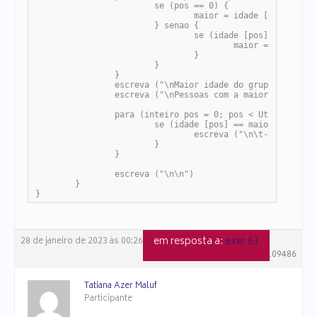
			se (pos == 0) {

				maior = idade [0]

			} senao {

				se (idade [pos] > maior) {

					maior = idade [pos]

				}

			}

		}

		escreva ("\nMaior idade do grupo: " + maior + " anos")

		escreva ("\nPessoas com a maior idade: ")

		para (inteiro pos = 0; pos < Util.numero_elementos (idade); pos++) {

			se (idade [pos] == maior) {

				escreva ("\n\t-> " + nome [pos])

			}

		}

		escreva ("\n\n")

	}

}
em resposta a:
exer 61
28 de janeiro de 2023 às 00:26
#109486
Tatiana Azer Maluf
Participante