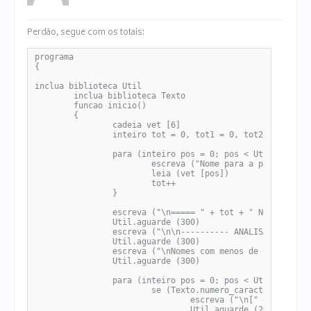
Perdão, segue com os totais:
programa

{

inclua biblioteca Util

	inclua biblioteca Texto

	funcao inicio()

	{

		cadeia vet [6]

		inteiro tot = 0, tot1 = 0, tot2 = 0, tot3 = 0

		para (inteiro pos = 0; pos < Util.numero_elementos (vet); pos++) {

			escreva ("Nome para a posição [" + pos + "]: ")

			leia (vet [pos])

			tot++

		}

		escreva ("\n===== " + tot + " NOMES CADASTRADOS COM SUCESSO =====")

		Util.aguarde (300)

		escreva ("\n\n---------- ANALISANDO ----------")

		Util.aguarde (300)

		escreva ("\nNomes com menos de 6 letras: ")

		Util.aguarde (300)

		para (inteiro pos = 0; pos < Util.numero_elementos (vet); pos++) {

			se (Texto.numero_caracteres (vet [pos]) < 6) {

				escreva ("\n[" + pos + "] = " + vet [pos] + " ")

				Util.aguarde (200)
