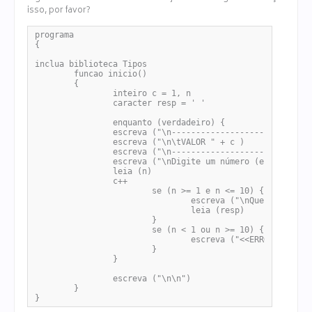
isso, por favor?
programa

{

inclua biblioteca Tipos

	funcao inicio()

	{

		inteiro c = 1, n

		caracter resp = ' '

		enquanto (verdadeiro) {

		escreva ("\n-------------------------------")

		escreva ("\n\tVALOR " + c )

		escreva ("\n-------------------------------")

		escreva ("\nDigite um número (entre 1 e 10): ")

		leia (n) 

		c++

			se (n >= 1 e n <= 10) {

				escreva ("\nQuer continuar? (s/n) ")

				leia (resp)

			}

			se (n < 1 ou n >= 10) {

				escreva ("<<ERRO>> O número deve estar entre 1 e 10")

			}

		}

		escreva ("\n\n")

	}

}