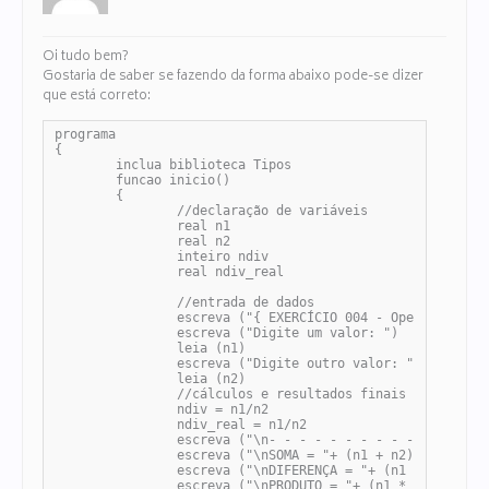
Oi tudo bem?
Gostaria de saber se fazendo da forma abaixo pode-se dizer
que está correto:
programa

{

	inclua biblioteca Tipos

	funcao inicio()

	{

		//declaração de variáveis

		real n1

		real n2

		inteiro ndiv

		real ndiv_real

		//entrada de dados

		escreva ("{ EXERCÍCIO 004 - Operações Aritméticas}\n")

		escreva ("Digite um valor: ")

		leia (n1)

		escreva ("Digite outro valor: ")

		leia (n2)

		//cálculos e resultados finais

		ndiv = n1/n2

		ndiv_real = n1/n2

		escreva ("\n- - - - - - - - - - RESULTADOS - - - - - - - - - -")

		escreva ("\nSOMA = "+ (n1 + n2))

		escreva ("\nDIFERENÇA = "+ (n1 - n2))

		escreva ("\nPRODUTO = "+ (n1 * n2))
