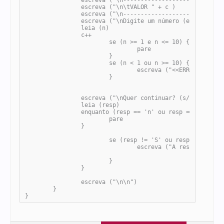
		escreva ("\n-------------------------------")

		escreva ("\n\tVALOR " + c )

		escreva ("\n-------------------------------")

		escreva ("\nDigite um número (entre 1 e 10): ")

		leia (n) 

		c++

			se (n >= 1 e n <= 10) {

				pare

			}

			se (n < 1 ou n >= 10) {

				escreva ("<<ERRO>> O número deve estar entre 1 e 10")

			}

		escreva ("\nQuer continuar? (s/n) ")

		leia (resp)

		enquanto (resp == 'n' ou resp == 'N') {

			pare

		}

			se (resp != 'S' ou resp != 's' ou resp != 'N' ou resp != 'n') {

				escreva ("A resposta deve ser S ou N")

			}

		}

		escreva ("\n\n")

	}

}