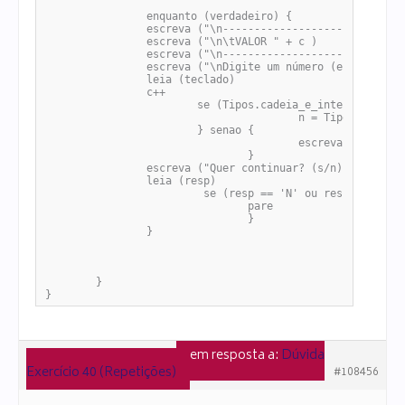
		enquanto (verdadeiro) {

		escreva ("\n-------------------------------")

		escreva ("\n\tVALOR " + c )

		escreva ("\n-------------------------------")

		escreva ("\nDigite um número (entre 1 e 10): ")

		leia (teclado) 

		c++

			se (Tipos.cadeia_e_inteiro (teclado, 10)) {

					n = Tipos.cadeia_e_inteiro  (teclado, 10)

			} senao {

					escreva ("<<ERRO>> Deve ser digitado um número")

				}

		escreva ("Quer continuar? (s/n) ")

		leia (resp)

			 se (resp == 'N' ou resp == 'n') {

				pare

				}

		}

	}

}
em resposta a:
Dúvida
9 de janeiro de 2023 às 17:00
Exercício 40 (Repetições)
#108456