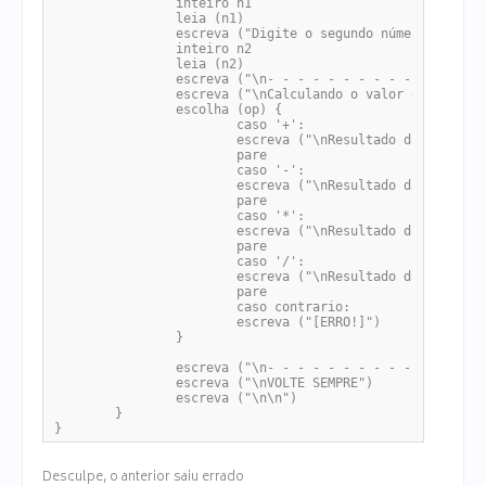
		inteiro n1

		leia (n1)

		escreva ("Digite o segundo número: ")

		inteiro n2

		leia (n2)

		escreva ("\n- - - - - - - - - - - - - - - - - ")

		escreva ("\nCalculando o valor de " + n1 + op + n2)

		escolha (op) {

			caso '+': 

			escreva ("\nResultado da soma = " + (n1 + n2))

			pare

			caso '-':

			escreva ("\nResultado da subtração = " + (n1 - n2))

			pare

			caso '*':

			escreva ("\nResultado da multiplicação = " + (n1 * n2))

			pare

			caso '/':

			escreva ("\nResultado da divisão = " + (Tipos.inteiro_para_real (n1) / n2))

			pare

			caso contrario:

			escreva ("[ERRO!]")

		}

		escreva ("\n- - - - - - - - - - - - - - - - - ")

		escreva ("\nVOLTE SEMPRE")

		escreva ("\n\n")

	}

}
Desculpe, o anterior saiu errado