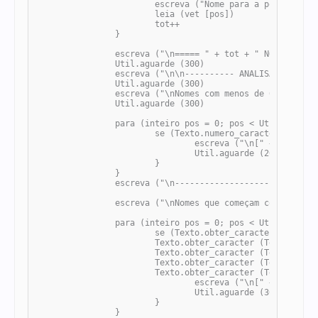
			escreva ("Nome para a posição [" + pos + "]: ")

			leia (vet [pos])

			tot++

		}

		escreva ("\n===== " + tot + " NOMES CADASTRADOS COM SUCESSO =====")

		Util.aguarde (300)

		escreva ("\n\n---------- ANALISANDO ----------")

		Util.aguarde (300)

		escreva ("\nNomes com menos de 6 letras: ")

		Util.aguarde (300)

		para (inteiro pos = 0; pos < Util.numero_elementos (vet); pos++) {

			se (Texto.numero_caracteres (vet [pos]) < 6) {

				escreva ("\n[" + pos + "] = " + vet [pos] + " ")

				Util.aguarde (200)

			}

		}

		escreva ("\n-------------------------------------")

		escreva ("\nNomes que começam com vogal: ")

		para (inteiro pos = 0; pos < Util.numero_elementos (vet); pos++) {

			se (Texto.obter_caracter (Texto.caixa_alta (vet [pos]), 0) == 'A' ou 

			Texto.obter_caracter (Texto.caixa_alta (vet [pos]), 0) == 'E' ou 

			Texto.obter_caracter (Texto.caixa_alta (vet [pos]), 0) == 'I' ou

			Texto.obter_caracter (Texto.caixa_alta (vet [pos]), 0) == 'O' ou

			Texto.obter_caracter (Texto.caixa_alta (vet [pos]), 0) == 'U') {

				escreva ("\n[" + pos + "] = " + vet [pos] + " ")

				Util.aguarde (300)

			}

		}
