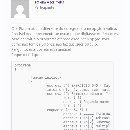
Tatiana Azer Maluf
Participante
Olá. Fiz um pouco diferente do colega acima na opção inválida.
Precisei pedir novamente ao usuário que digitasse os 2 valores,
caso contrário o programa oferece escolher a opção, mas
como não tem os valores, não faz qualquer cálculo.
Pergunto: está correta essa análise?
Segue o código:
programa

{

	funcao inicio()

	{

		escreva ("{ EXERCÍCIO 040 - Calculadora }\n")

		inteiro n1, n2, soma, sub, mult, op = 0

		escreva ("\nPrimeiro número: ")

			leia (n1)

			escreva ("Segundo número: ")

			leia (n2)

		enquanto (op != 5) {

			escreva ("===== ESCOLHA UMA OPERAÇÃO =====")

			escreva ("\n[1] Adição")

			escreva ("\n[2] Subtração")

			escreva ("\n[3] Multiplicação")
