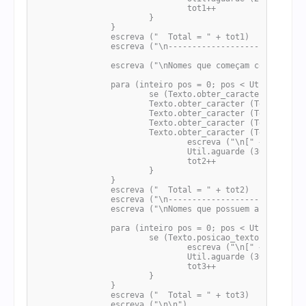
				tot1++

			}

		}

		escreva ("  Total = " + tot1)

		escreva ("\n-------------------------------------")

		escreva ("\nNomes que começam com vogal: ")

		para (inteiro pos = 0; pos < Util.numero_elementos (vet); pos++) {

			se (Texto.obter_caracter (Texto.caixa_alta (vet [pos]), 0) == 'A' ou 

			Texto.obter_caracter (Texto.caixa_alta (vet [pos]), 0) == 'E' ou 

			Texto.obter_caracter (Texto.caixa_alta (vet [pos]), 0) == 'I' ou

			Texto.obter_caracter (Texto.caixa_alta (vet [pos]), 0) == 'O' ou

			Texto.obter_caracter (Texto.caixa_alta (vet [pos]), 0) == 'U') {

				escreva ("\n[" + pos + "] = " + vet [pos] + " ")

				Util.aguarde (300)

				tot2++

			}

		}

		escreva ("  Total = " + tot2)

		escreva ("\n-------------------------------------")

		escreva ("\nNomes que possuem a letra S: ")

		para (inteiro pos = 0; pos < Util.numero_elementos (vet); pos++) {

			se (Texto.posicao_texto ("S", Texto.caixa_alta (vet [pos]), 0) != -1) {

				escreva ("\n[" + pos + "] = " + vet [pos] + " ")

				Util.aguarde (300)

				tot3++

			}

		}

		escreva ("  Total = " + tot3)

		escreva ("\n\n")
