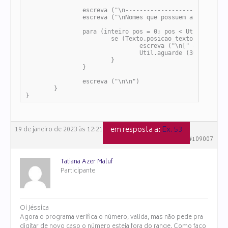
		escreva ("\n-------------------------------------")

		escreva ("\nNomes que possuem a letra S: ")

		para (inteiro pos = 0; pos < Util.numero_elementos (vet); pos++) {

			se (Texto.posicao_texto ("S", Texto.caixa_alta (vet [pos]), 0) != -1) {

				escreva ("\n[" + pos + "] = " + vet [pos] + " ")

				Util.aguarde (300)

			}

		}

		escreva ("\n\n")

	}

}
em resposta a:
Ex. 53
19 de janeiro de 2023 às 12:21
#109007
Tatiana Azer Maluf
Participante
Oi Jéssica
Agora o programa verifica o número, valida, mas não pede pra
digitar de novo caso o número esteja fora do range. Como faço