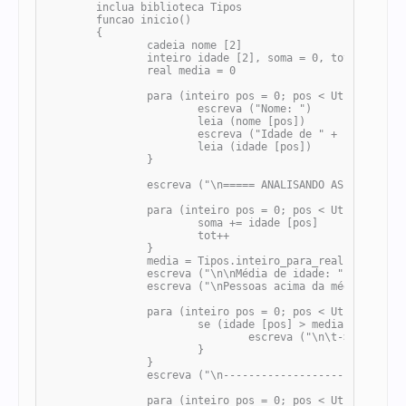
	inclua biblioteca Tipos

	funcao inicio()

	{

		cadeia nome [2]

		inteiro idade [2], soma = 0, tot = 0, maior = 0

		real media = 0

		para (inteiro pos = 0; pos < Util.numero_elementos (nome); pos++) {

			escreva ("Nome: ")

			leia (nome [pos])

			escreva ("Idade de " + nome [pos] + ": ")

			leia (idade [pos])

		}

		escreva ("\n===== ANALISANDO AS PESSOAS CADASTRADAS =====")

		para (inteiro pos = 0; pos < Util.numero_elementos (idade); pos++) {

			soma += idade [pos]

			tot++

		}

		media = Tipos.inteiro_para_real (soma) / tot

		escreva ("\n\nMédia de idade: " + media + " anos")

		escreva ("\nPessoas acima da média: ")

		para (inteiro pos = 0; pos < Util.numero_elementos (idade); pos++) {

			se (idade [pos] > media) {

				escreva ("\n\t-> " + nome [pos] + " (" + idade [pos] + " anos)")

			}

		}

		escreva ("\n--------------------------------------")

		para (inteiro pos = 0; pos < Util.numero_elementos (idade); pos++) {
