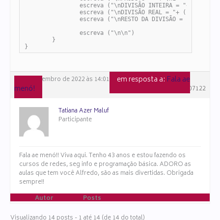
		escreva ("\nDIVISÃO INTEIRA = "+ (ndiv))

		escreva ("\nDIVISÃO REAL = "+ (ndiv_real))

		escreva ("\nRESTO DA DIVISÃO = "+ Tipos.real_para_inteiro (n1) % Tipos.real_para_inteiro (n2))

		escreva ("\n\n")

	}

}
em resposta a:
Fala ae
16 de dezembro de 2022 às 14:01
menó!
#107122
Tatiana Azer Maluf
Participante
Fala ae menó!! Viva aqui. Tenho 43 anos e estou fazendo os
cursos de redes, seg info e programação básica. ADORO as
aulas que tem você Alfredo, são as mais divertidas. Obrigada
sempre!!
Autor
Posts
Visualizando 14 posts - 1 até 14 (de 14 do total)