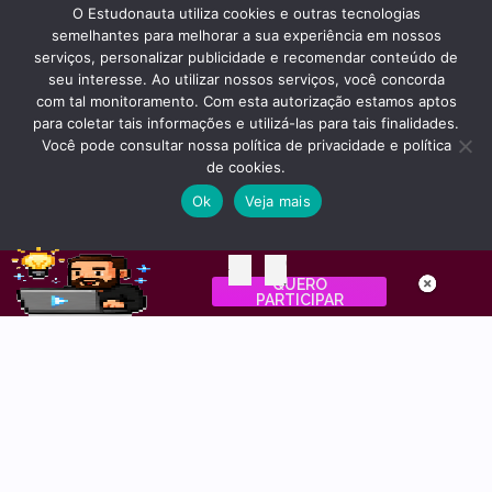
O Estudonauta utiliza cookies e outras tecnologias
semelhantes para melhorar a sua experiência em nossos
serviços, personalizar publicidade e recomendar conteúdo de
seu interesse. Ao utilizar nossos serviços, você concorda
com tal monitoramento. Com esta autorização estamos aptos
para coletar tais informações e utilizá-las para tais finalidades.
Você pode consultar nossa política de privacidade e política
de cookies.
Ok
Veja mais
estudonauta
é
01
05
mais
que um
QUERO
Dia
Horas
aluno
PARTICIPAR