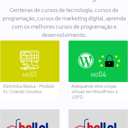
Centenas de cursos de tecnologia, cursos de
programação, cursos de marketing digital, aprenda
com os melhores cursos de programação e
desenvolvimento.
Eletrônica Básica – Módulo
Adequando sites e lojas
01: Criando Circuitos
virtuais em WordPress à
LGPD