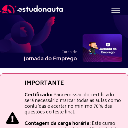
Ir
para
o
conteúdo
Curso de
Jornada do Emprego
IMPORTANTE
Certificado:
Para emissão do certificado
será necessário marcar todas as aulas como
conluídas e acertar no mínimo 70% das
questões do teste final.
Contagem da carga horária:
Este curso