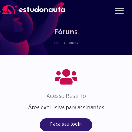
Ir
para
o
conteúdo
Fóruns
Início
Fóruns
Acesso Restrito
Área exclusiva para assinantes
Faça seu login