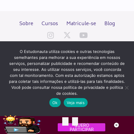
Sobre
Cursos
Matricule-se
Blog
O Estudonauta utiliza cookies e outras tecnologias
semelhantes para melhorar a sua experiência em nossos
serviços, personalizar publicidade e recomendar conteúdo de
Todos os direitos reservados desde 2000.
seu interesse. Ao utilizar nossos serviços, você concorda
com tal monitoramento. Com esta autorização estamos aptos
para coletar tais informações e utilizá-las para tais finalidades.
PATROCÍNIO E HOSPEDAGEM
Você pode consultar nossa política de privacidade e política
de cookies.
Ok
Veja mais
QUER UM SITE IGUAL A ESTE?
ACESSE HOSTNET
01
04
INTERNET
QUERO
Dia
Horas
PARTICIPAR