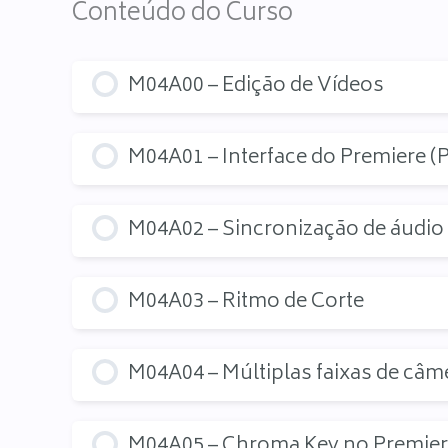
Conteúdo do Curso
M04A00 – Edição de Vídeos
M04A01 – Interface do Premiere (
M04A02 – Sincronização de áudio 
M04A03 – Ritmo de Corte
M04A04 – Múltiplas faixas de câm
M04A05 – Chroma Key no Premie