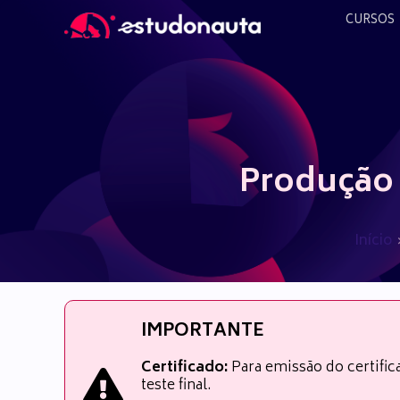
Ir
CURSOS
para
o
conteúdo
Produção 
Início
IMPORTANTE
Certificado:
Para emissão do certifi
teste final.