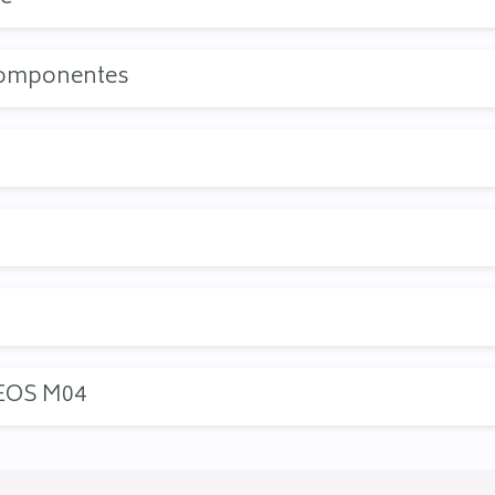
componentes
EOS M04