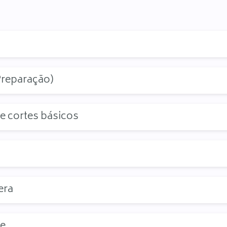
Preparação)
e cortes básicos
era
re