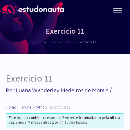
Ir
para
o
conteúdo
Exercicio 11
Início
Fóruns
Python
Exercicio 11
Exercicio 11
Por
Luana Wanderley Medeiros de Morais
/
Home
›
Fóruns
›
Python
›
Exercicio 11
Este tópico contém 1 resposta, 2 vozes e foi atualizado pela última
vez
2 anos, 9 meses atrás
por
Tutora Jessica
.