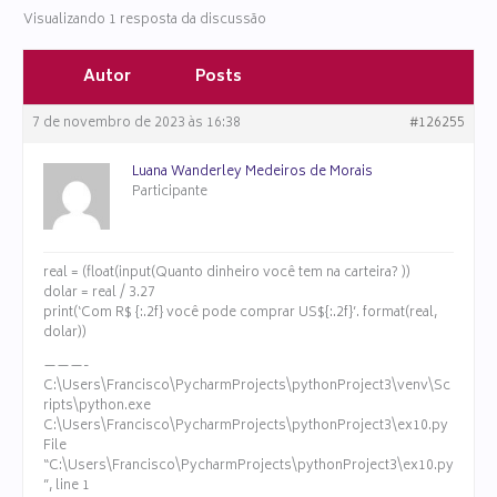
Visualizando 1 resposta da discussão
Autor
Posts
7 de novembro de 2023 às 16:38
#126255
Luana Wanderley Medeiros de Morais
Participante
real = (float(input(Quanto dinheiro você tem na carteira? ))
dolar = real / 3.27
print(‘Com R$ {:.2f} você pode comprar US${:.2f}’. format(real,
dolar))
———-
C:\Users\Francisco\PycharmProjects\pythonProject3\venv\Sc
ripts\python.exe
C:\Users\Francisco\PycharmProjects\pythonProject3\ex10.py
File
“C:\Users\Francisco\PycharmProjects\pythonProject3\ex10.py
”, line 1