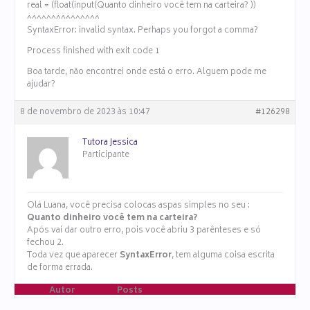
real = (float(input(Quanto dinheiro você tem na carteira? ))
^^^^^^^^^^^^^^^
SyntaxError: invalid syntax. Perhaps you forgot a comma?
Process finished with exit code 1
Boa tarde, não encontrei onde está o erro. Alguem pode me
ajudar?
8 de novembro de 2023 às 10:47
#126298
Tutora Jessica
Participante
Olá Luana, você precisa colocas aspas simples no seu :
Quanto dinheiro você tem na carteira?
Após vai dar outro erro, pois você abriu 3 parênteses e só
fechou 2.
Toda vez que aparecer
SyntaxError
, tem alguma coisa escrita
de forma errada.
Autor
Posts