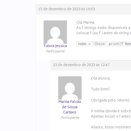
15 de dezembro de 2023 às 10:53
Olá Marina,
As f-strings estão disponíveis a
colocar f (ou F ) antes da string 
nome = 'Chico' print(f'No
Tutora Jessica
Participante
23 de dezembro de 2023 às 12:47
Olá Jéssica,
Tudo bem?
Obrigada pelo retorno
Marina Falcão
de Souza
A minha dúvida é sobre c
Cartaxo
Apenas incluir o f antes
Participante
Abaixo, estou mostrando