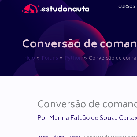
Ir
CURSOS
para
o
conteúdo
Conversão de comando
Início
Fóruns
Python
Conversão de comand
Conversão de comando
Por
Marina Falcão de Souza Carta