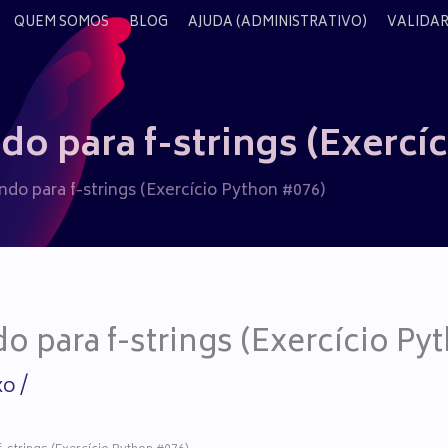
QUEM SOMOS
BLOG
AJUDA (ADMINISTRATIVO)
VALIDAR
 para f-strings (Exercíc
o para f-strings (Exercício Python #076)
 para f-strings (Exercício Py
xo
/