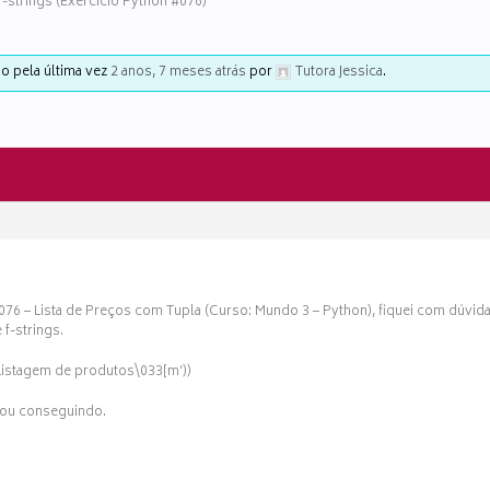
strings (Exercício Python #076)
do pela última vez
2 anos, 7 meses atrás
por
Tutora Jessica
.
 #076 – Lista de Preços com Tupla (Curso: Mundo 3 – Python), fiquei com dú
f-strings.
mListagem de produtos\033[m’))
stou conseguindo.