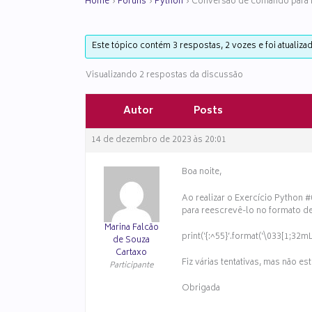
Home
›
Fóruns
›
Python
›
Conversão de comando para f-
Este tópico contém 3 respostas, 2 vozes e foi atualiza
Visualizando 2 respostas da discussão
Autor
Posts
14 de dezembro de 2023 às 20:01
Boa noite,
Ao realizar o Exercício Python
para reescrevê-lo no formato de 
Marina Falcão
print(‘{:^55}’.format(‘\033[1;32
de Souza
Cartaxo
Fiz várias tentativas, mas não e
Participante
Obrigada