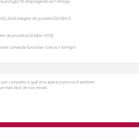
 na posição 55 empregando as f-strings.
‘\033[1;32mListagem de produtos\033[m’))
agem de produtos\033[m:^55′}))
este comando funcionar com as f-strings?
o por completo e qual erro aparece pra você tambem.
ue mais fácil de nos enviar.