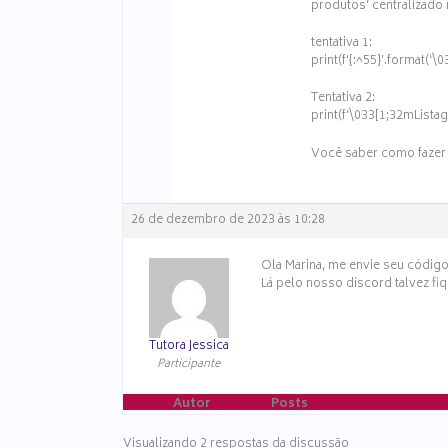
produtos’ centralizado
tentativa 1:
print(f'{:^55}’.format(
Tentativa 2:
print(f’\033[1;32mList
Você saber como fazer 
26 de dezembro de 2023 às 10:28
Ola Marina, me envie seu códig
Lá pelo nosso discord talvez fiq
Tutora Jessica
Participante
Autor
Posts
Visualizando 2 respostas da discussão