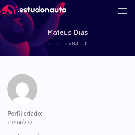
Ir
para
o
conteúdo
Mateus Dias
Início
Alunos
Mateus Dias
Perfil criado:
19/04/2021