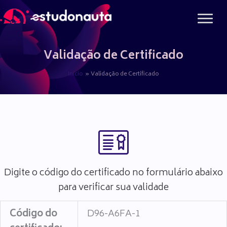
Ir
para
o
conteúdo
Validação de Certificado
Início
Validação de Certificado
Digite o código do certificado no formulário abaixo
para verificar sua validade
Código do
D96-A6FA-1