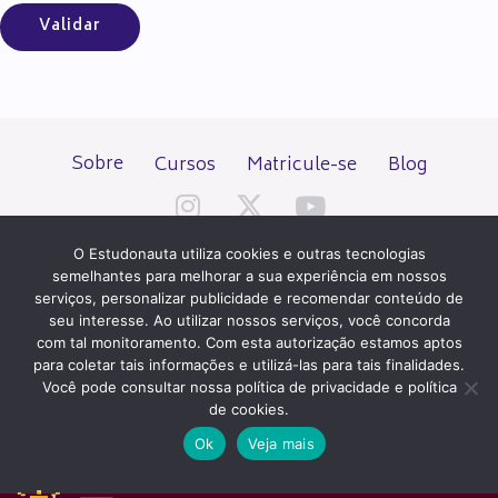
Sobre
Cursos
Matricule-se
Blog
O Estudonauta utiliza cookies e outras tecnologias
semelhantes para melhorar a sua experiência em nossos
serviços, personalizar publicidade e recomendar conteúdo de
seu interesse. Ao utilizar nossos serviços, você concorda
Todos os direitos reservados desde 2000.
com tal monitoramento. Com esta autorização estamos aptos
para coletar tais informações e utilizá-las para tais finalidades.
Você pode consultar nossa política de privacidade e política
PATROCÍNIO E HOSPEDAGEM
de cookies.
Ok
Veja mais
QUER UM SITE IGUAL A ESTE?
ACESSE HOSTNET