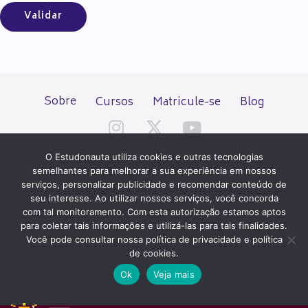
Sobre
Cursos
Matricule-se
Blog
O Estudonauta utiliza cookies e outras tecnologias
semelhantes para melhorar a sua experiência em nossos
serviços, personalizar publicidade e recomendar conteúdo de
seu interesse. Ao utilizar nossos serviços, você concorda
Todos os direitos reservados desde 2000.
com tal monitoramento. Com esta autorização estamos aptos
para coletar tais informações e utilizá-las para tais finalidades.
Você pode consultar nossa política de privacidade e política
PATROCÍNIO E HOSPEDAGEM
de cookies.
Ok
Veja mais
QUER UM SITE IGUAL A ESTE?
ACESSE HOSTNET