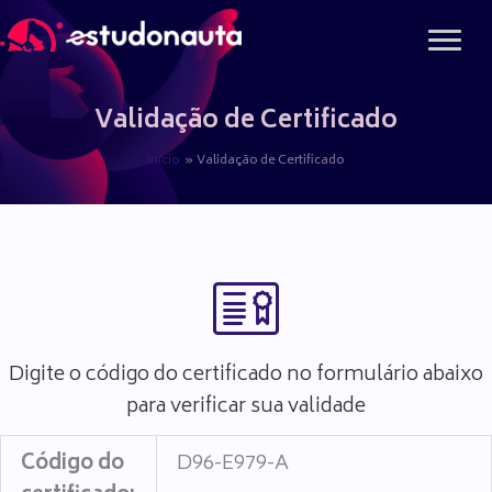
Ir
para
o
conteúdo
Validação de Certificado
Início
Validação de Certificado
Digite o código do certificado no formulário abaixo
para verificar sua validade
Código do
D96-E979-A