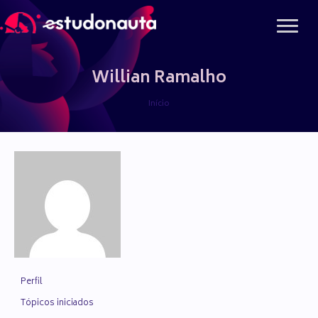
Ir
para
o
conteúdo
Willian Ramalho
Início
Perfil
Tópicos iniciados