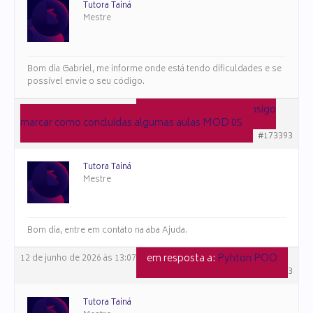
Tutora Tainá
Mestre
Bom dia Gabriel, me informe onde está tendo dificuldades e se
possível envie o seu código.
em resposta a:
Não consigo
30 de junho de 2026 às 09:10
marcar como concluidas algumas aulas MOD 05
#173393
Tutora Tainá
Mestre
Bom dia, entre em contato na aba Ajuda.
em resposta a:
Pyhton POO
12 de junho de 2026 às 13:07
#172993
Tutora Tainá