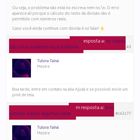
Ou seja, o problema não está no escreva nem no \n. O erro
aparece ali porque o cálculo do resto da divisão não é
permitido com números reais.
Caso você ainda continue com dúvida é só falar!
em resposta a:
os videos
19 de dezembro de 2025 às 12:14
não estão rodando na plataforma
#167143
Tutora Tainá
Mestre
Boa tarde, entre em contato na aba Ajuda e se possível envie um
print de tela.
em resposta a:
Não
29 de setembro de 2025 às 09:13
consigo assistir algumas aulas
#162177
Tutora Tainá
Mestre