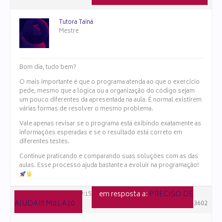
#173621
Tutora Tainá
Mestre
Bom dia, tudo bem?
O mais importante é que o programa atenda ao que o exercício
pede, mesmo que a lógica ou a organização do código sejam
um pouco diferentes da apresentada na aula. É normal existirem
várias formas de resolver o mesmo problema.
Vale apenas revisar se o programa está exibindo exatamente as
informações esperadas e se o resultado está correto em
diferentes testes.
Continue praticando e comparando suas soluções com as das
aulas. Esse processo ajuda bastante a evoluir na programação!
em resposta a:
PRECISO DE
6 de julho de 2026 às 09:15
AJUDA!!! M01 A10
#173602