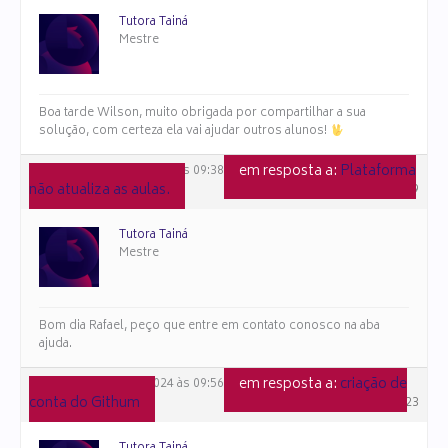
Tutora Tainá
Mestre
Boa tarde Wilson, muito obrigada por compartilhar a sua
solução, com certeza ela vai ajudar outros alunos!
em resposta a:
Plataforma
27 de novembro de 2024 às 09:38
não atualiza as aulas.
#147699
Tutora Tainá
Mestre
Bom dia Rafael, peço que entre em contato conosco na aba
ajuda.
em resposta a:
criação de
25 de novembro de 2024 às 09:56
conta do Githum
#147523