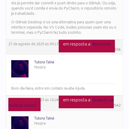
ele já permite dar commit e push direto para o GitHub. Ou seja,
quando você comita e envia do PyCharm, o repositório remoto
já é atualizado.
O GitHub Desktop é só uma alternativa para quem quer uma
interface separada. No VS Code, muitas pessoas usam ele ou o
terminal, mas o PyCharm faz tudo sozinho.
em resposta a:
Boa noite
27 de agosto de 2025 às 09:17
#161036
Tutora Tainá
Mestre
Bom dia Nara, entre em contato na aba Ajuda.
em resposta a:
Quando sai
14 de agosto de 2025 às 10:24
modulo novo?
#160542
Tutora Tainá
Mestre