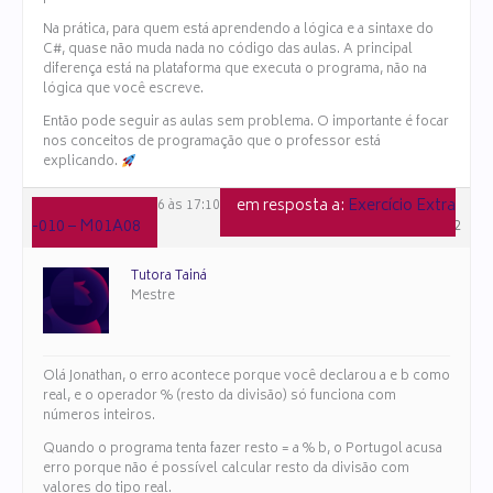
Na prática, para quem está aprendendo a lógica e a sintaxe do
C#, quase não muda nada no código das aulas. A principal
diferença está na plataforma que executa o programa, não na
lógica que você escreve.
Então pode seguir as aulas sem problema. O importante é focar
nos conceitos de programação que o professor está
explicando.
em resposta a:
Exercício Extra
13 de março de 2026 às 17:10
-010 – M01A08
#170602
Tutora Tainá
Mestre
Olá Jonathan, o erro acontece porque você declarou a e b como
real, e o operador % (resto da divisão) só funciona com
números inteiros.
Quando o programa tenta fazer resto = a % b, o Portugol acusa
erro porque não é possível calcular resto da divisão com
valores do tipo real.