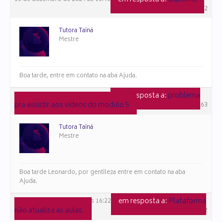
#151542
Tutora Tainá
Mestre
Boa tarde, entre em contato na aba Ajuda.
em resposta a:
problema
10 de dezembro de 2024 às 17:48
pra assistir aos videos do modulo 5
#151263
Tutora Tainá
Mestre
Boa tarde Leonardo, por gentileza entre em contato na aba
Ajuda.
em resposta a:
Plataforma
27 de novembro de 2024 às 16:22
não atualiza as aulas.
#147722