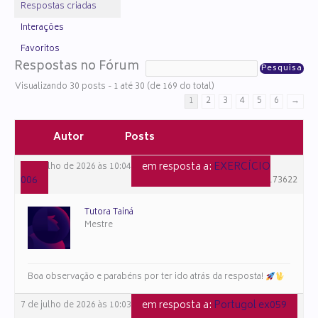
Respostas criadas
Interações
Favoritos
Respostas no Fórum
Visualizando 30 posts - 1 até 30 (de 169 do total)
1
2
3
4
5
6
→
Autor
Posts
em resposta a:
EXERCÍCIO
7 de julho de 2026 às 10:04
006
#173622
Tutora Tainá
Mestre
Boa observação e parabéns por ter ido atrás da resposta!
em resposta a:
Portugol ex059
7 de julho de 2026 às 10:03