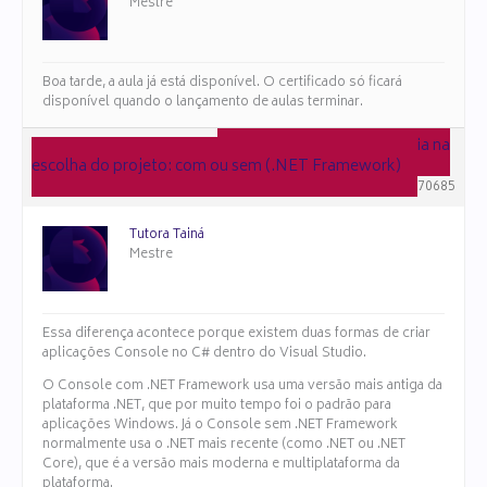
Mestre
Boa tarde, a aula já está disponível. O certificado só ficará
disponível quando o lançamento de aulas terminar.
em resposta a:
Divergência na
17 de março de 2026 às 10:38
escolha do projeto: com ou sem (.NET Framework)
#170685
Tutora Tainá
Mestre
Essa diferença acontece porque existem duas formas de criar
aplicações Console no C# dentro do Visual Studio.
O Console com .NET Framework usa uma versão mais antiga da
plataforma .NET, que por muito tempo foi o padrão para
aplicações Windows. Já o Console sem .NET Framework
normalmente usa o .NET mais recente (como .NET ou .NET
Core), que é a versão mais moderna e multiplataforma da
plataforma.