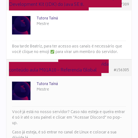
Development Kit (JDK) do Java SE 8.
#157309
Tutora Tainá
Mestre
Boa tarde Beatriz, para ter acesso aos canais é necessário que
você clique no emoji
para virar um membro do servidor.
em resposta a:
Duvida
10 de abril de 2025 às 13:22
conteúdo aula M01A10 – Referencia Global
#156305
Tutora Tainá
Mestre
Você já está no nosso servidor? Caso não esteja e queira entrar
é só ir até o seu painel e clicar em “Acessar Discord” no pop-
up.
Caso já esteja, é só entrar no canal de Linux e colocar a sua