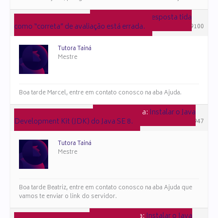
em resposta a:
Resposta tida
2 de julho de 2025 às 13:38
como “correta” de avaliação está errada.
#159100
Tutora Tainá
Mestre
Boa tarde Marcel, entre em contato conosco na aba Ajuda.
em resposta a:
Instalar o Java
27 de maio de 2025 às 12:59
Development Kit (JDK) do Java SE 8.
#157947
Tutora Tainá
Mestre
Boa tarde Beatriz, entre em contato conosco na aba Ajuda que
vamos te enviar o link do servidor.
em resposta a:
Instalar o Java
8 de maio de 2025 às 15:51