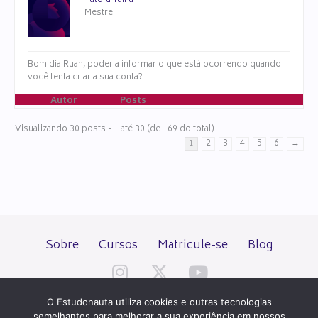
Tutora Tainá
Mestre
Bom dia Ruan, poderia informar o que está ocorrendo quando
você tenta criar a sua conta?
Autor
Posts
Visualizando 30 posts - 1 até 30 (de 169 do total)
1
2
3
4
5
6
→
Sobre
Cursos
Matricule-se
Blog
O Estudonauta utiliza cookies e outras tecnologias
semelhantes para melhorar a sua experiência em nossos