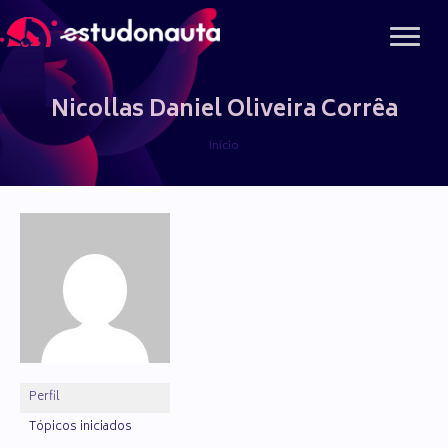
Ir
para
o
conteúdo
Nicollas Daniel Oliveira Corrêa
Início
Perfil
Tópicos iniciados