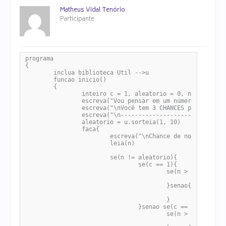
Matheus Vidal Tenório
Participante
programa

{

	inclua biblioteca Util -->u

	funcao inicio()

	{

		inteiro c = 1, aleatorio = 0, n

		escreva("Vou pensar em um número entre 1 e 10")

		escreva("\nVocê tem 3 CHANCES para tentar Advinhar")

		escreva("\n--------------------------------------------")

		aleatorio = u.sorteia(1, 10)

		faca{

			escreva("\nChance de no. "+c+"/3. Em que número eu pensei? ")

			leia(n)

			se(n != aleatorio){

				se(c == 1){

					se(n > aleatorio){

						escreva("Ainda não foi dessa vez... Mas vou te dar uma outra chance. Chute um valor menor.")

					}senao{

						escreva("Ainda não foi dessa vez... Mas vou te dar uma outra chance. Chute um valor Maior.")

					}

				}senao se(c == 2){

					se(n > aleatorio){

						escreva("Ainda não foi dessa vez... Mas vou te dar uma outra chance. Chute um valor menor.")
