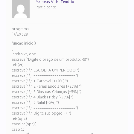
Matheus Vidal Tenório
Participante
programa
{ //EX028
funcao inicio()
{
inteiro vr, opc
escreva(“Digite o preço de um produto: R$”)
leia(vr)
escreva(” \n ESCOLHA UM PERÍODO “)
escreva(” \n ====================”)
escreva(” \n 1 Carnaval [+10%] “)
escreva(” \n 2 Férias Escolares [+20%] “)
escreva(” \n 3 Dias das Crianças [+5%] “)
escreva(” \n 4 Black Friday [-30%] “)
escreva(” \n 5 Natal [-5%] “)
escreva(” \n ====================”)
escreva(” \n Digite sua opção => “)
leia(opc)
escolha(opc){
caso 1: