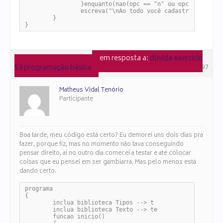
		}enquanto(nao(opc == "n" ou opc == "N"))

		escreva("\nAo todo você cadastrou "+c+" Pessoas.\n"+nomevelho+" é a pessoa mais velha, com "+velho+" anos.\n"+nomejovem+" é a pessoa mais jovem, com "+jovem+" anos.")

	}

}
em resposta a:
dúvida exercício
6 de julho de 2025 às 15:40
53 programação básica
#159197
Matheus Vidal Tenório
Participante
Boa tarde, meu código está certo? Eu demorei uns dois dias pra
fazer, porque fiz, mas no momento não tava conseguindo
pensar direito, ai no outro dia comecei a testar e até colocar
coisas que eu pensei em ser gambiarra. Mas pelo menos está
dando certo.
programa

{

	inclua biblioteca Tipos --> t

	inclua biblioteca Texto --> te 

	funcao inicio()
