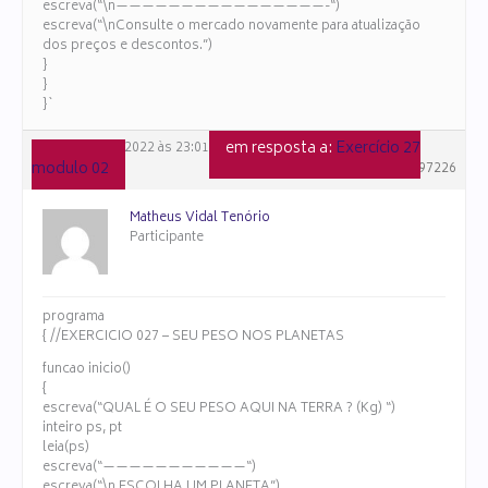
escreva(“\n————————————————-“)
escreva(“\nConsulte o mercado novamente para atualização
dos preços e descontos.”)
}
}
}`
em resposta a:
Exercício 27
10 de julho de 2022 às 23:01
modulo 02
#97226
Matheus Vidal Tenório
Participante
programa
{ //EXERCICIO 027 – SEU PESO NOS PLANETAS
funcao inicio()
{
escreva(“QUAL É O SEU PESO AQUI NA TERRA ? (Kg) “)
inteiro ps, pt
leia(ps)
escreva(“———————————“)
escreva(“\n ESCOLHA UM PLANETA”)