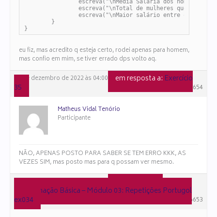
		escreva("\nMédia Salaria dos homens: R$",(salariototalhomem/totm))

		escreva("\nTotal de mulheres que ganham mais que Mil reais: ",qtdmaiorsalariof)

		escreva("\nMaior salário entre os homens: R$",maiorsalariohomem)

	}	

}
eu fiz, mas acredito q esteja certo, rodei apenas para homem,
mas confio em mim, se tiver errado dps volto aq.
em resposta a:
Exercício
10 de dezembro de 2022 às 04:00
35
#106654
Matheus Vidal Tenório
Participante
NÃO, APENAS POSTO PARA SABER SE TEM ERRO KKK, AS
VEZES SIM, mas posto mas para q possam ver mesmo.
em resposta a:
10 de dezembro de 2022 às 03:59
Programação Básica – Módulo 03: Repetições Portugol
ex034
#106653