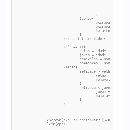
						escreva("\n<<ERRO>> O número deve estar entre 1 e 130")

						escreva("Idade: ")

						leia(teclado)

					}

				}senao{

					escreva("\n<< ERRO >> O valor deve ser um número Inteiro!")

					escreva("Idade: ")

					leia(teclado)

				}

			}enquanto(nao(idade >= 0 e idade <= 130))

			se(c == 1){

				velho = idade

				jovem = idade

				nomevelho = nome

				nomejovem = nome

			}senao{

				se(idade > velho){

					velho = idade

					nomevelho = nome

				}

				se(idade < jovem){

					jovem = idade

					nomejovem = nome

				}

			}

		escreva("\nQuer continuar? [S/N]")

		leia(opc)
