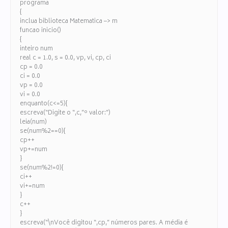
programa
{
inclua biblioteca Matematica –> m
funcao inicio()
{
inteiro num
real c = 1.0, s = 0.0, vp, vi, cp, ci
cp = 0.0
ci = 0.0
vp = 0.0
vi = 0.0
enquanto(c<=5){
escreva(“Digite o “,c,”º valor:”)
leia(num)
se(num%2==0){
cp++
vp+=num
}
se(num%2!=0){
ci++
vi+=num
}
c++
}
escreva(“\nVocê digitou “,cp,” números pares. A média é