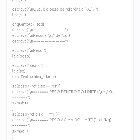
leia(tot)
escreva(“\nQual é o peso de referência (KG)? “)
leia(ref)
enquanto(c<=tot){
escreva(“\n————————–“)
escreva(“\nPessoa “,c,” de “,tot)
escreva(“\n————————–“)
escreva(“\nPeso:”)
leia(peso)
escreva(“Sexo: “)
leia(sx)
sx = Texto.caixa_alta(sx)
se(peso<=ref e sx == “M”){
escreva(“\n======= PESO DENTRO DO LIMITE (“,ref,”Kg)
=======”)
sxmab++
}
se(peso>ref e sx == “M” ){
escreva(“\n======= PESO ACIMA DO LIMITE (“,ref,”Kg)
=======”)
sxmac++
}