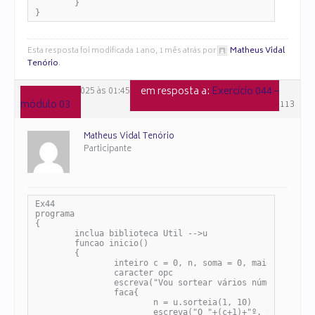
	}

}
Esta resposta foi modificada 1 ano, 1 mês atrás por
Matheus Vidal
Tenório
.
em resposta a:
Exercício 044 –
3 de julho de 2025 às 01:45
módulo 03
#159113
Matheus Vidal Tenório
Participante
Ex44

programa

{

	inclua biblioteca Util -->u

	funcao inicio()

	{

		inteiro c = 0, n, soma = 0, maior = 0, menor = 0, c5 = 0

		caracter opc

		escreva("Vou sortear vários números\n-------------------------------------------\n")

		faca{

			n = u.sorteia(1, 10)

			escreva("O "+(c+1)+"º. valor sorteado foi ",n)
