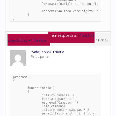
			soma+=idade

		}enquanto(nao(alt == "n" ou alt == "N"))

		escreva("Ao todo você digitou "+c+" números.\n E a soma de todos deu "+soma)

	}

}
em resposta a:
Módulo 3
4 de julho de 2025 às 23:37
Exercício 52 – Pirâmide
#159162
Matheus Vidal Tenório
Participante
programa

{

	funcao inicio()

	{

		inteiro camadas, c

		cadeia espacos = ""

		escreva("Camadas: ")

		leia(camadas)

		inteiro soma = camadas * 2

		para(inteiro init = 1; init <= camadas; init++){
