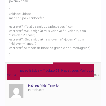
jovem = nome
}
}
acidade+=idade
mediagrupo = acidade/cp
}
escreva(“\nTotal de amigos cadastrados: “,cp)
escreva(“\nSeu amigo(a) mais velho(a) é “+velho+”, com
“+idvelho+” anos.”)
escreva(“\nSeu amigo(a) mais jovem é “+jovem+”, com
“+idjovem+” anos.”)
escreva(“\nA média de idade do grupo é de “+mediagrupo)
}
}`
em resposta a:
28 de novembro de 2022 às 17:35
Programação Básica – Módulo 03: Repetições Portugol
ex034
#106000
Matheus Vidal Tenório
Participante