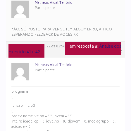
Matheus Vidal Tenório
Participante
nÃO, SÓ POSTO PARA VER SE TEM ALGUM ERRO, AI FICO
ESPERANDO FEEDBACK DE VOCES KK
em resposta a:
Analise dos
10 de dezembro de 2022 às 03:56
Exercício 41 e 42
#106652
Matheus Vidal Tenório
Participante
programa
{
funcao inicio()
{
cadeia nome, velho = ” “, jovem = ” ”
inteiro idade, cp = 0, idvelho = 0, idjovem = 0, mediagrupo = 0,
acidade = 0