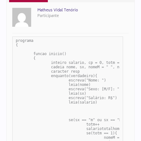
Matheus Vidal Tenório
Participante
programa

{

	funcao inicio()

	{

		inteiro salario, cp = 0, totm = 0, totf = 0, salariototalhomem = 0, maiorsalariohomem = 0, maiorquemil = 0, qtdmaiorsalariof = 0

		cadeia nome, sx, nomeM = " ", nomeF = " "

 		caracter resp

		enquanto(verdadeiro){

			escreva("Nome: ")

			leia(nome)

			escreva("Sexo: [M/F]: ")

			leia(sx)

			escreva("Salário: R$")

			leia(salario)

			se(sx == "m" ou sx == "M"){

				totm++

				salariototalhomem+= salario

				se(totm == 1){

					nomeM = nome
