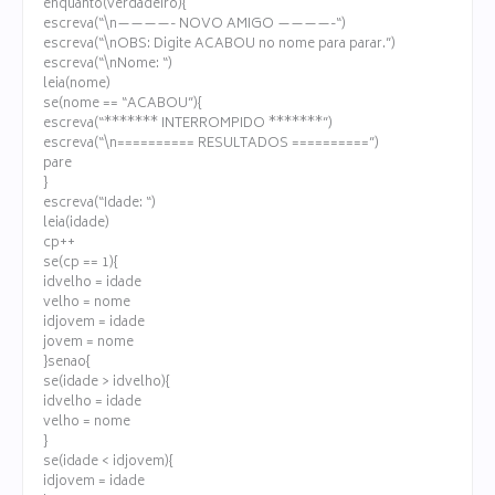
enquanto(verdadeiro){
escreva(“\n————- NOVO AMIGO ————-“)
escreva(“\nOBS: Digite ACABOU no nome para parar.”)
escreva(“\nNome: “)
leia(nome)
se(nome == “ACABOU”){
escreva(“******* INTERROMPIDO *******”)
escreva(“\n========== RESULTADOS ==========”)
pare
}
escreva(“Idade: “)
leia(idade)
cp++
se(cp == 1){
idvelho = idade
velho = nome
idjovem = idade
jovem = nome
}senao{
se(idade > idvelho){
idvelho = idade
velho = nome
}
se(idade < idjovem){
idjovem = idade