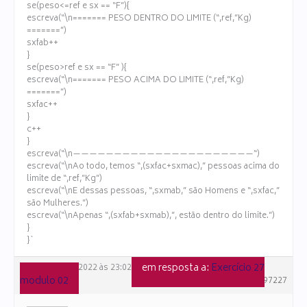
se(peso<=ref e sx == “F”){
escreva(“\n======= PESO DENTRO DO LIMITE (“,ref,”Kg)
=======”)
sxfab++
}
se(peso>ref e sx == “F” ){
escreva(“\n======= PESO ACIMA DO LIMITE (“,ref,”Kg)
=======”)
sxfac++
}
c++
}
escreva(“\n——————————————————————“)
escreva(“\nAo todo, temos “,(sxfac+sxmac),” pessoas acima do
limite de “,ref,”Kg”)
escreva(“\nE dessas pessoas, “,sxmab,” são Homens e “,sxfac,”
são Mulheres.”)
escreva(“\nApenas “,(sxfab+sxmab),”, estão dentro do limite.”)
}
}`
em resposta a:
Exercício 27
10 de julho de 2022 às 23:02
modulo 02
#97227