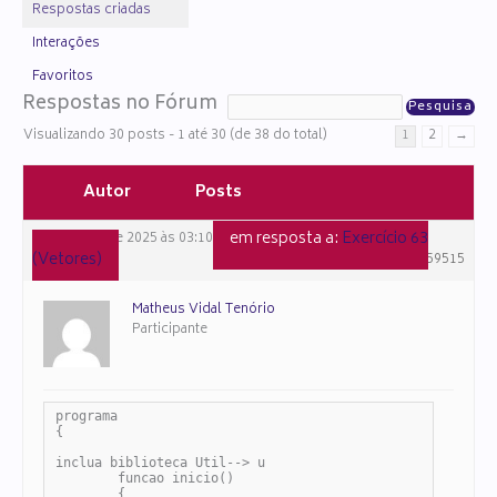
Respostas criadas
Interações
Favoritos
Respostas no Fórum
Visualizando 30 posts - 1 até 30 (de 38 do total)
1
2
→
Autor
Posts
em resposta a:
Exercício 63
16 de julho de 2025 às 03:10
(Vetores)
#159515
Matheus Vidal Tenório
Participante
programa

{

inclua biblioteca Util--> u

	funcao inicio()

	{
