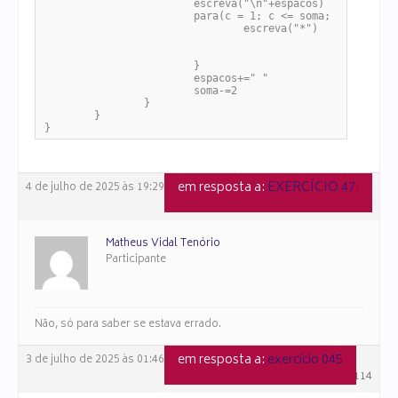
			escreva("\n"+espacos)

			para(c = 1; c <= soma; c++){

				escreva("*")

			}

			espacos+=" "

			soma-=2

		}

	}

}
em resposta a:
EXERCÍCIO 47.
4 de julho de 2025 às 19:29
#159156
Matheus Vidal Tenório
Participante
Não, só para saber se estava errado.
em resposta a:
exercício 045
3 de julho de 2025 às 01:46
#159114