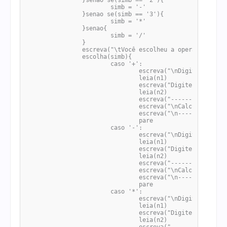
		}senao se(simb == '2'){

			simb = '-'

		}senao se(simb == '3'){

			simb = '*'

		}senao{

			simb = '/'

		}

		escreva("\tVocê escolheu a operação ["+simb+"]\n")

		escolha(simb){

			caso '+':

				escreva("\nDigite um número: ")

				leia(n1)

				escreva("Digite outro número: ")

				leia(n2)

				escreva("--------------------------")

				escreva("\nCalculando o valor de "+n1+" "+simb+" "+n2+"\nResultado da SOMA: "+(n1+n2))

				escreva("\n--------------------------")

				pare

			caso '-':

				escreva("\nDigite um número: ")

				leia(n1)

				escreva("Digite outro número: ")

				leia(n2)

				escreva("--------------------------")

				escreva("\nCalculando o valor de "+n1+" "+simb+" "+n2+"\nResultado da Subtração: "+(n1-n2))

				escreva("\n--------------------------")

				pare

			caso '*':

				escreva("\nDigite um número: ")

				leia(n1)

				escreva("Digite outro número: ")

				leia(n2)
