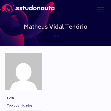
Ir
para
o
conteúdo
Matheus Vidal Tenório
Início
Perfil
Tópicos iniciados