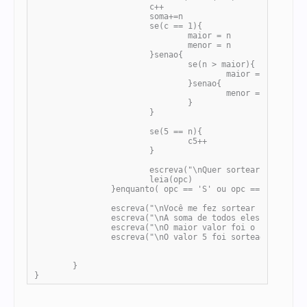
			c++

			soma+=n

			se(c == 1){

				maior = n

				menor = n

			}senao{

				se(n > maior){

					maior = n

				}senao{

					menor = n

				}

			}

			se(5 == n){

				c5++

			}

			escreva("\nQuer sortear mais um? [S/N]")

			leia(opc)

		}enquanto( opc == 'S' ou opc == 's')

		escreva("\nVocê me fez sortear "+c+" valores.")

		escreva("\nA soma de todos eles foi igual a "+soma)

		escreva("\nO maior valor foi o "+maior+" e o menor valor foi "+menor)

		escreva("\nO valor 5 foi sorteado "+c5+" vezes.")

	}

}