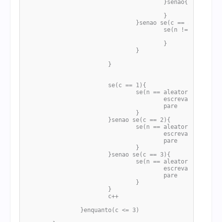
					}senao{

						escreva("Ainda não foi dessa vez... Mas vou te dar uma outra chance. Chute um valor Maior.")

					}

				}senao se(c == 3){

					se(n != aleatorio){

						escreva("Ainda não foi dessa vez... Não foi dessa vez. Suas chances acabaram!!")

					}

				}

			}

			se(c == 1){

				se(n == aleatorio){

					escreva("Acertou de primeira")

					pare

				}

			}senao se(c == 2){

				se(n == aleatorio){

					escreva("Acertou de Segunda")

					pare

				}

			}senao se(c == 3){

				se(n == aleatorio){

					escreva("Acertou de terceira!")

					pare

				}

			}

			c++

		}enquanto(c <= 3)
