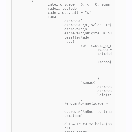
	{

		inteiro idade = 0, c = 0, soma = 0

		cadeia teclado

		cadeia opc, alt = "s"

		faca{

			escreva("-----------------------------")

			escreva("\n\tValor "+c)

			escreva("\n-----------------------------")

			escreva("\nDigite um número (Entre 1 e 10): ")

			leia(teclado)

			faca{

				se(t.cadeia_e_inteiro(teclado, 10)){

					idade = t.cadeia_para_inteiro(teclado,10)

					se(idade >= 1 e idade <= 10){

						pare

					}senao{

						escreva("\n<<ERRO>> O número deve estar entre 1 e 10")

						escreva("\nDigite um número (Entre 1 e 10): ")

						leia(teclado)

					}

				}senao{

					escreva("\n<< ERRO >> O valor deve ser um número Inteiro!")

					escreva("\nDigite um número (Entre 1 e 10): ")

					leia(teclado)

				}

			}enquanto(nao(idade >= 1 e idade <= 10))

			escreva("\nQuer continuar? [S/N]")

			leia(opc)

			alt = te.caixa_baixa(opc)

			c++
