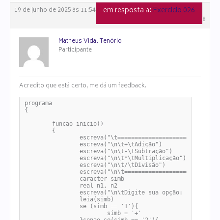
em resposta a:
Exercicio 026
19 de junho de 2025 às 11:54
#158728
Matheus Vidal Tenório
Participante
Acredito que está certo, me dá um feedback.
programa

{

	funcao inicio()

	{

		escreva("\t=======================")

		escreva("\n\t+\tAdição")

		escreva("\n\t-\tSubtração")

		escreva("\n\t*\tMultiplicação")

		escreva("\n\t/\tDivisão")

		escreva("\n\t=======================")

		caracter simb

		real n1, n2

		escreva("\n\tDigite sua opção: ")

		leia(simb)

		se (simb == '1'){

			simb = '+'	
