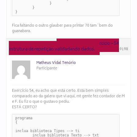
		}

	}

}
Fica faltando o outro glauber para printar 70 tam´bem do
guanabara.
em resposta a:
Exercicio – 54
6 de julho de 2025 às 16:41
estrutura de repetição validadando dados.
#159198
Matheus Vidal Tenório
Participante
Exercício 54, eu acho que está certo. Está bem simples
comparado ao da galera que vi aqui, mt gente fez contador de M
e F. Eu fiz o que o gustavo pediu.
ESTÁ CERTO?
programa

{

inclua biblioteca Tipos --> ti

	inclua biblioteca Texto --> txt
