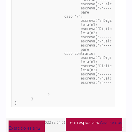
				escreva("--------------------------")

				escreva("\nCalculando o valor de "+n1+" "+simb+" "+n2+"\nResultado da Multiplicação: "+(n1*n2))

				escreva("\n--------------------------")

				pare

			caso '/':

				escreva("\nDigite um número: ")

				leia(n1)

				escreva("Digite outro número: ")

				leia(n2)

				escreva("--------------------------")

				escreva("\nCalculando o valor de "+n1+" "+simb+" "+n2+"\nResultado da Divisão: "+(n1/n2))

				escreva("\n--------------------------")

				pare

			caso contrario:

				escreva("\nDigite um número: ")

				leia(n1)

				escreva("Digite outro número: ")

				leia(n2)

				escreva("--------------------------")

				escreva("\nCalculando o valor de "+n1+" "+simb+" "+n2+"\nNão é possível fazer tal operação. Tente novamente")

				escreva("\n--------------------------")

		}

	}

}
em resposta a:
Analise dos
10 de dezembro de 2022 às 04:01
Exercício 41 e 42
#106655