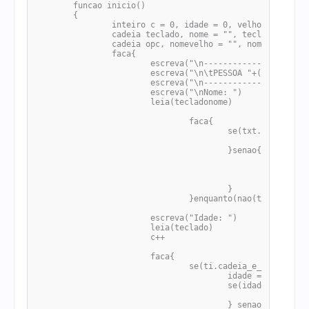
	funcao inicio()

	{

		inteiro c = 0, idade = 0, velho = 0,  jovem = 0

		cadeia teclado, nome = "", tecladonome

		cadeia opc, nomevelho = "", nomejovem = ""

		faca{

			escreva("\n---------------------------")

			escreva("\n\tPESSOA "+(c+1))

			escreva("\n---------------------------")

			escreva("\nNome: ")

			leia(tecladonome)

				faca{

					se(txt.numero_caracteres(tecladonome)>= 3){

						nome = tecladonome

					}senao{

						escreva("O NOME DEVE TER PELO MENOS 3 LETRAS")

						escreva("\nNome: ")

						leia(tecladonome)

					}

				}enquanto(nao(txt.numero_caracteres(nome) >= 3))

			escreva("Idade: ")

			leia(teclado)

			c++

			faca{

				se(ti.cadeia_e_inteiro(teclado, 10)){

					idade = ti.cadeia_para_inteiro(teclado, 10)

					se(idade >= 1 e idade <= 130){	

						pare

					} senao{
