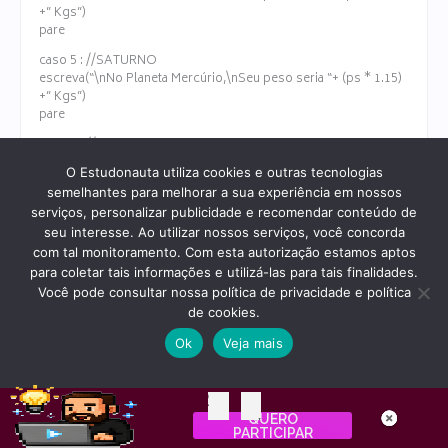
+” Kgs”)
pare
caso 5 : //SATURNO
escreva(“\nNo Planeta Mercúrio,\nSeu peso seria “+ (ps * 1.15)
+” Kgs”)
pare
caso 6 : //URANO
escreva(“\nNo Planeta Mercúrio,\nSeu peso seria “+ (ps * 1.17)
O Estudonauta utiliza cookies e outras tecnologias
+” Kgs”)
semelhantes para melhorar a sua experiência em nossos
pare
serviços, personalizar publicidade e recomendar conteúdo de
caso contrario : //DIGITOU ERRADO
seu interesse. Ao utilizar nossos serviços, você concorda
escreva(“\nNão existe planeta selecionado para realizar o
com tal monitoramento. Com esta autorização estamos aptos
cálculo\nTente novamente.”)
para coletar tais informações e utilizá-las para tais finalidades.
pare
Você pode consultar nossa política de privacidade e política
}
de cookies.
}
}`
Ok
Veja mais
em resposta a:
EXERCÍCIO 025
23 de junho de 2022 às 15:08
– MAIOR, INTERM, MENOR
#96231
02
12
QUERO
Dias
Horas
PARTICIPAR
Matheus Vidal Tenório