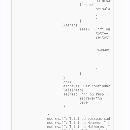
					maiorsalariohomem = salario

				}senao{

					se(salario > maiorsalariohomem){

						maiorsalariohomem = salario

					}

				}

			}senao{

				se(sx == "f" ou sx == "F"){

					totf++

					se(totf == 1){

						nomeF = nome

						maiorquemil = salario

					}senao{

						se(salario > 1000){

							maiorquemil = salario

							qtdmaiorsalariof++

						}

					}

				}

			}

			cp++

			escreva("Quer continuar? [S/N]: ")

			leia(resp)

			se(resp=='n' ou resp == 'N'){

				escreva("\n====== RESULTADOS ======")

				pare 

			}

		}

		escreva("\nTotal de pessoas cadastradas: ",cp)

		escreva("\nTotal de Homens: ",totm)

		escreva("\nTotal de Mulheres: ",totf)
