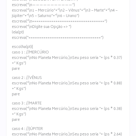
escreva(“\n———————————“)
escreva(“\n1 – Mercúrio”+”\n2 – Vênus”+”\n3 – Marte”+”\n4 –
Júpiter”+”\n5 – Saturno”+”\n6 – Urano”)
escreva(“\n==================================”)
escreva(“\nDigite sua Opção => “)
leia(pt)
escreva(“==================================”)
escolha(pt){
caso 1 : //MERCÚRIO
escreva(“\nNo Planeta Mercúrio,\nSeu peso seria “+ (ps * 0.37)
+” Kgs”)
pare
caso 2 : //VÊNUS
escreva(“\nNo Planeta Mercúrio,\nSeu peso seria “+ (ps * 0.88)
+” Kgs”)
pare
caso 3 : //MARTE
escreva(“\nNo Planeta Mercúrio,\nSeu peso seria “+ (ps * 0.38)
+” Kgs”)
pare
caso 4 : //JÚPITER
escreva(“\nNo Planeta Mercúrio,\nSeu peso seria “+ (ps * 2.64)