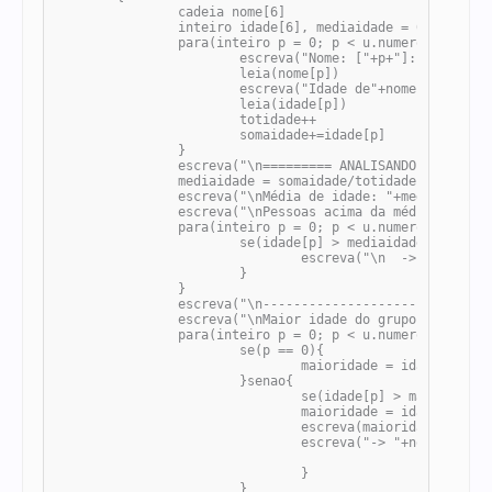
		cadeia nome[6]

		inteiro idade[6], mediaidade = 0, maioridade = 0, totidade = 0, somaidade = 0

		para(inteiro p = 0; p < u.numero_elementos(nome);p++){

			escreva("Nome: ["+p+"]: ")

			leia(nome[p])

			escreva("Idade de"+nome[p]+": ")

			leia(idade[p])

			totidade++

			somaidade+=idade[p]

		}

		escreva("\n========= ANALISANDO DADOS =========")

		mediaidade = somaidade/totidade

		escreva("\nMédia de idade: "+mediaidade+" anos.")

		escreva("\nPessoas acima da média:")

		para(inteiro p = 0; p < u.numero_elementos(nome);p++){

			se(idade[p] > mediaidade){

				escreva("\n  -> "+nome[p]+"("+idade[p]+" anos)")

			}

		}

		escreva("\n--------------------------------")

		escreva("\nMaior idade do grupo: ")

		para(inteiro p = 0; p < u.numero_elementos(nome);p++){

			se(p == 0){

				maioridade = idade[p]

			}senao{

				se(idade[p] > maioridade){

				maioridade = idade[p]

				escreva(maioridade+"\n")

				escreva("-> "+nome[p]+"\n")

				}

			}
