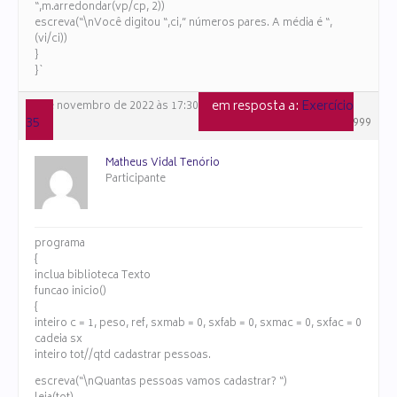
“,m.arredondar(vp/cp, 2))
escreva(“\nVocê digitou “,ci,” números pares. A média é “,
(vi/ci))
}
}`
em resposta a:
Exercício
28 de novembro de 2022 às 17:30
35
#105999
Matheus Vidal Tenório
Participante
programa
{
inclua biblioteca Texto
funcao inicio()
{
inteiro c = 1, peso, ref, sxmab = 0, sxfab = 0, sxmac = 0, sxfac = 0
cadeia sx
inteiro tot//qtd cadastrar pessoas.
escreva(“\nQuantas pessoas vamos cadastrar? “)