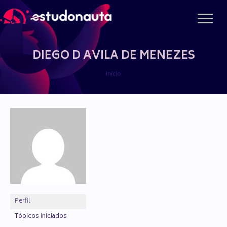
Ir
para
o
conteúdo
DIEGO D AVILA DE MENEZES
Início
Perfil
Tópicos iniciados