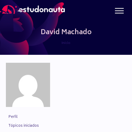
Ir
para
o
conteúdo
David Machado
Início
Perfil
Tópicos iniciados