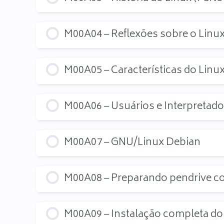
M00A04 – Reflexões sobre o Linu
M00A05 – Características do Linu
M00A06 – Usuários e Interpreta
M00A07 – GNU/Linux Debian
M00A08 – Preparando pendrive c
M00A09 – Instalação completa do