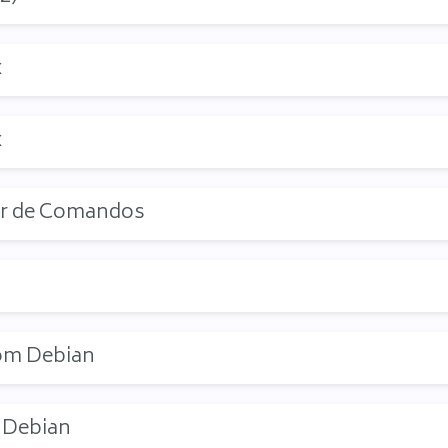
x
x
dor de Comandos
om Debian
 Debian