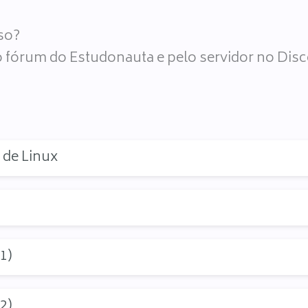
rso?
 fórum do Estudonauta e pelo servidor no Disco
 de Linux
1)
2)