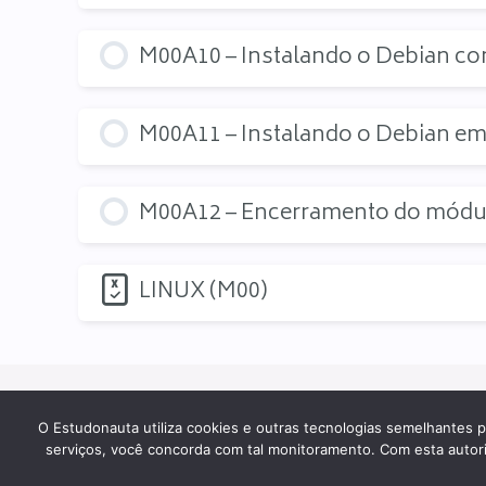
M00A10 – Instalando o Debian co
M00A11 – Instalando o Debian em
M00A12 – Encerramento do módu
LINUX (M00)
Sobre
Cursos
Matricule-se
Blog
O Estudonauta utiliza cookies e outras tecnologias semelhantes p
serviços, você concorda com tal monitoramento. Com esta autoriza