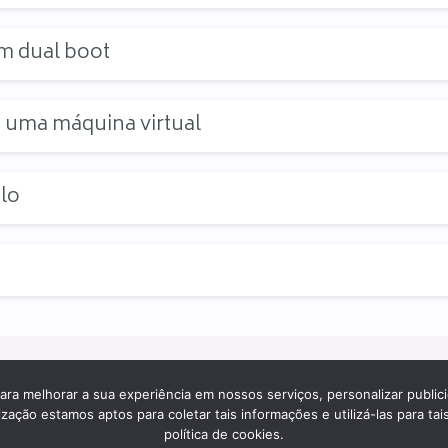
m dual boot
 uma máquina virtual
lo
ara melhorar a sua experiência em nossos serviços, personalizar publi
ção estamos aptos para coletar tais informações e utilizá-las para tais
política de cookies.