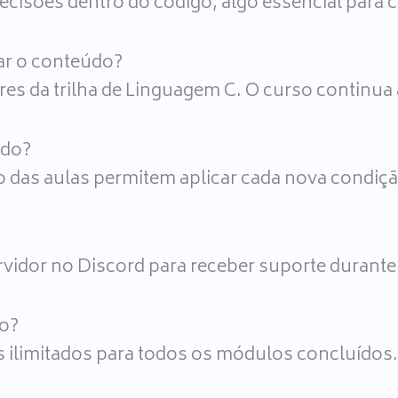
ecisões dentro do código, algo essencial para c
ar o conteúdo?
res da trilha de Linguagem C. O curso continua
údo?
go das aulas permitem aplicar cada nova condiç
vidor no Discord para receber suporte durante
lo?
s ilimitados para todos os módulos concluídos.