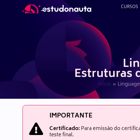
Ir
CURSOS
para
o
conteúdo
Li
Estruturas 
Início
Linguage
IMPORTANTE
Certificado:
Para emissão do certifi
teste final.