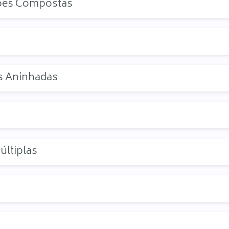
ções Compostas
s Aninhadas
últiplas