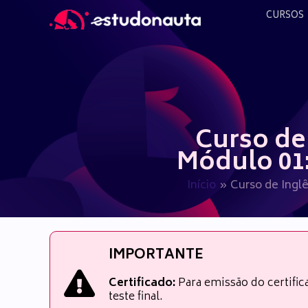
Ir
CURSOS
para
o
conteúdo
Curso de 
Módulo 01
Início
Curso de Inglê
IMPORTANTE
Certificado:
Para emissão do certifi
teste final.