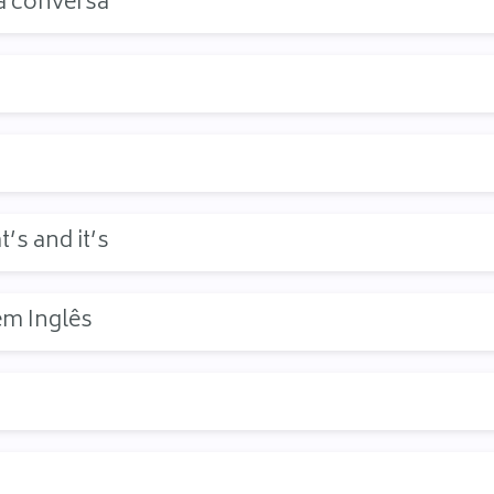
a conversa
’s and it’s
em Inglês