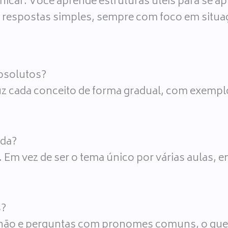
icar. Você aprende estruturas úteis para se a
r respostas simples, sempre com foco em situaç
absolutos?
z cada conceito de forma gradual, com exemplos
ada?
 Em vez de ser o tema único por várias aulas, e
s?
 não e perguntas com pronomes comuns, o que p