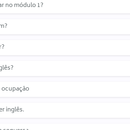
ar no módulo 1?
im?
r?
glês?
e ocupação
r inglês.