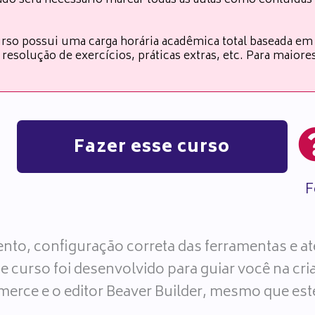
cado será necessário marcar todas as aulas como conluída
rso possui uma carga horária acadêmica total baseada em
resolução de exercícios, práticas extras, etc. Para maior
Fazer esse curso
F
mento, configuração correta das ferramentas e a
e curso foi desenvolvido para guiar você na cri
ce e o editor Beaver Builder, mesmo que est