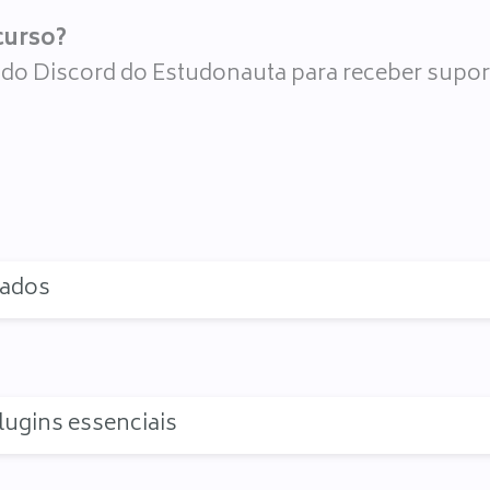
curso?
r do Discord do Estudonauta para receber supor
zados
ugins essenciais