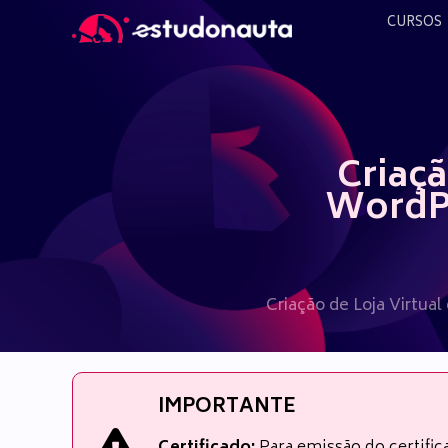
Ir
CURSOS
para
o
conteúdo
Criaçã
WordP
Criação de Loja Virtu
IMPORTANTE