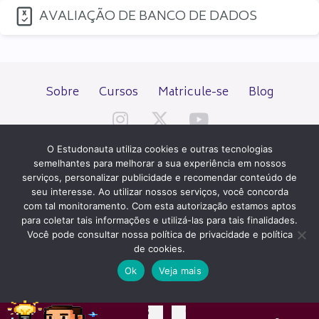
AVALIAÇÃO DE BANCO DE DADOS
Sobre
Cursos
Matricule-se
Blog
O Estudonauta utiliza cookies e outras tecnologias
semelhantes para melhorar a sua experiência em nossos
serviços, personalizar publicidade e recomendar conteúdo de
seu interesse. Ao utilizar nossos serviços, você concorda
Todos os direitos reservados desde 2000.
com tal monitoramento. Com esta autorização estamos aptos
para coletar tais informações e utilizá-las para tais finalidades.
Você pode consultar nossa política de privacidade e política
PATROCÍNIO E HOSPEDAGEM
de cookies.
Ok
Veja mais
QUER UM SITE IGUAL A ESTE?
ACESSE HOSTNET
03
01