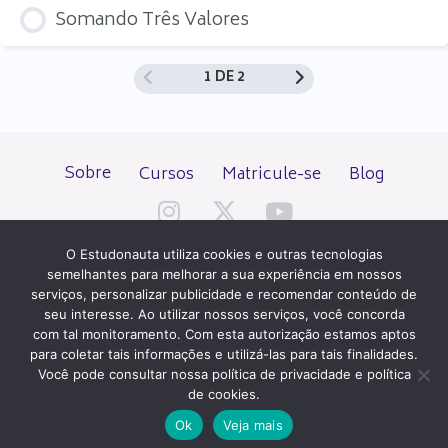
Somando Três Valores
1 DE 2
Sobre
Cursos
Matricule-se
Blog
O Estudonauta utiliza cookies e outras tecnologias
semelhantes para melhorar a sua experiência em nossos
serviços, personalizar publicidade e recomendar conteúdo de
seu interesse. Ao utilizar nossos serviços, você concorda
Todos os direitos reservados desde 2000.
com tal monitoramento. Com esta autorização estamos aptos
para coletar tais informações e utilizá-las para tais finalidades.
Você pode consultar nossa política de privacidade e política
PATROCÍNIO E HOSPEDAGEM
de cookies.
Ok
Veja mais