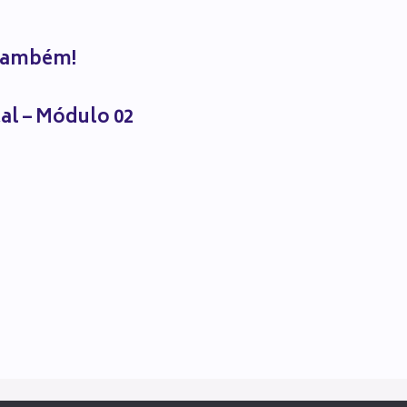
 também!
cal – Módulo 02