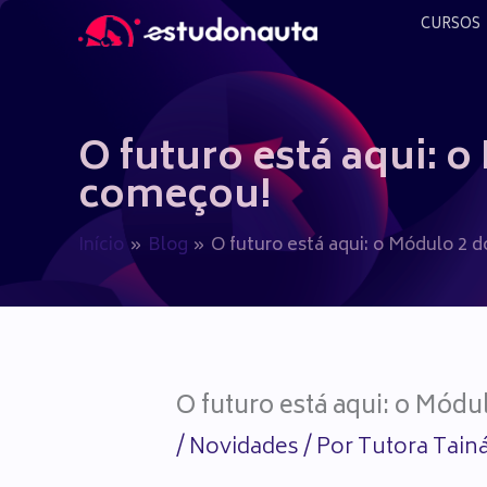
Ir
CURSOS
para
o
conteúdo
O futuro está aqui: o 
começou!
Início
Blog
O futuro está aqui: o Módulo 2 do
O futuro está aqui: o Módul
/
Novidades
/ Por
Tutora Tain