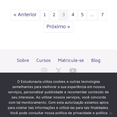
« Anterior
1
2
3
4
5
…
7
Próximo »
Sobre
Cursos
Matricule-se
Blog
O Estudonauta utiliza cookies e outras tecnologias
semelhantes para melhorar a sua experiência em nossos
serviços, personalizar publicidade e recomendar conteúdo de
seu interesse. Ao utilizar nossos serviços, você concorda
Todos os direitos reservados desde 2000.
com tal monitoramento. Com esta autorização estamos aptos
para coletar tais informações e utilizá-las para tais finalidades.
Você pode consultar nossa política de privacidade e política
PATROCÍNIO E HOSPEDAGEM