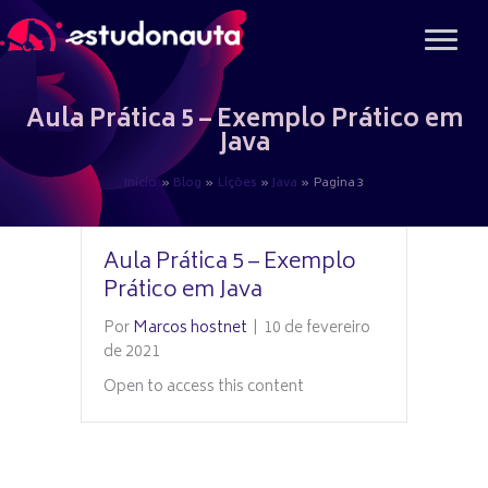
Ir
para
o
conteúdo
Aula Prática 5 – Exemplo Prático em
Java
Início
Blog
Lições
Java
Pagina 3
Aula Prática 5 – Exemplo
Prático em Java
Por
Marcos hostnet
|
10 de fevereiro
de 2021
Open to access this content