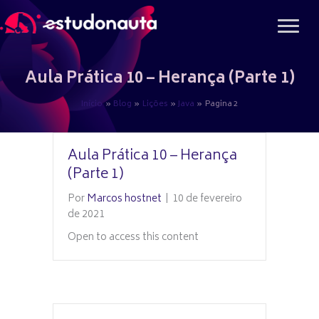
Ir
para
o
conteúdo
Aula Prática 10 – Herança (Parte 1)
Início
Blog
Lições
Java
Pagina 2
Aula Prática 10 – Herança
(Parte 1)
Por
Marcos hostnet
|
10 de fevereiro
de 2021
Open to access this content