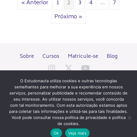
« Anterior
1
2
3
4
…
7
Próximo »
Sobre
Cursos
Matricule-se
Blog
O Estudonauta utiliza cookies e outras tecnologias
semelhantes para melhorar a sua experiência em nossos
serviços, personalizar publicidade e recomendar conteúdo de
seu interesse. Ao utilizar nossos serviços, você concorda
Todos os direitos reservados desde 2000.
com tal monitoramento. Com esta autorização estamos aptos
para coletar tais informações e utilizá-las para tais finalidades.
Você pode consultar nossa política de privacidade e política
PATROCÍNIO E HOSPEDAGEM
de cookies.
Ok
Veja mais