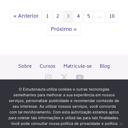
« Anterior
1
2
3
4
5
…
10
Próximo »
Sobre
Cursos
Matricule-se
Blog
O Estudonauta utiliza cookies e outras tecnologias
semelhantes para melhorar a sua experiência em nossos
serviços, personalizar publicidade e recomendar conteúdo de
seu interesse. Ao utilizar nossos serviços, você concorda
Todos os direitos reservados desde 2000.
com tal monitoramento. Com esta autorização estamos aptos
para coletar tais informações e utilizá-las para tais finalidades.
Você pode consultar nossa política de privacidade e política
PATROCÍNIO E HOSPEDAGEM