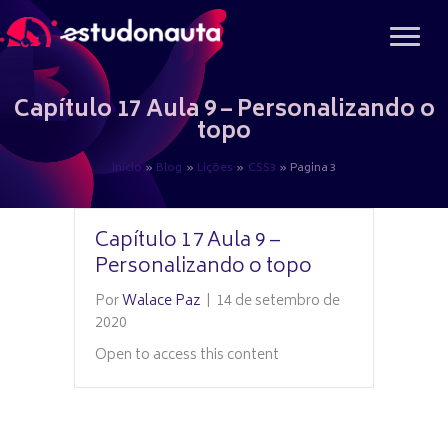
Ir
para
o
conteúdo
Capítulo 17 Aula 9 – Personalizando o
topo
Início
Blog
Lições
CSS3
Pagina 3
Capítulo 17 Aula 9 –
Personalizando o topo
Por
Walace Paz
|
14 de setembro de
2020
Open to access this content