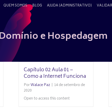
QUEM SOMOS
BLOG
AJUDA (ADMINISTRATIVO)
VALIDAR
 – Domínio e Hospedagem
Capítulo 02 Aula 01 –
Como a Internet Funciona
Por
Walace Paz
|
14 de setembro de
2020
Open to access this content