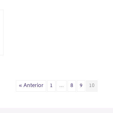
« Anterior
1
…
8
9
10