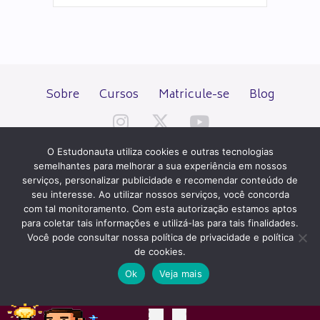
Sobre
Cursos
Matricule-se
Blog
O Estudonauta utiliza cookies e outras tecnologias
semelhantes para melhorar a sua experiência em nossos
serviços, personalizar publicidade e recomendar conteúdo de
seu interesse. Ao utilizar nossos serviços, você concorda
Todos os direitos reservados desde 2000.
com tal monitoramento. Com esta autorização estamos aptos
para coletar tais informações e utilizá-las para tais finalidades.
Você pode consultar nossa política de privacidade e política
PATROCÍNIO E HOSPEDAGEM
de cookies.
Ok
Veja mais
QUER UM SITE IGUAL A ESTE?
ACESSE HOSTNET
02
04