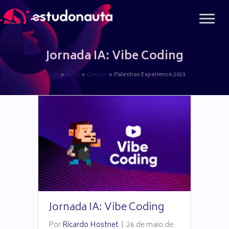
Ir
para
o
conteúdo
Jornada IA: Vibe Coding
Início
Blog
Cursos
Palestras Experience 2023
Jornada IA: Vibe Coding
Por
Ricardo Hostnet
|
26 de maio de