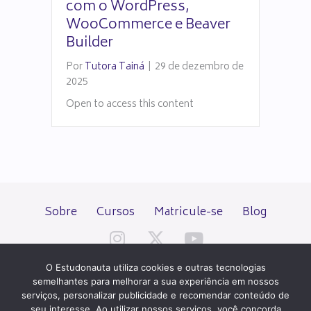
com o WordPress,
WooCommerce e Beaver
Builder
Por
Tutora Tainá
|
29 de dezembro de
2025
Open to access this content
Sobre
Cursos
Matricule-se
Blog
O Estudonauta utiliza cookies e outras tecnologias
semelhantes para melhorar a sua experiência em nossos
serviços, personalizar publicidade e recomendar conteúdo de
seu interesse. Ao utilizar nossos serviços, você concorda