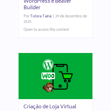
WordPress e Beaver
Builder
Por
Tutora Tainá
|
29 de dezembro de
2025
Open to access this content
Criação de Loja Virtual