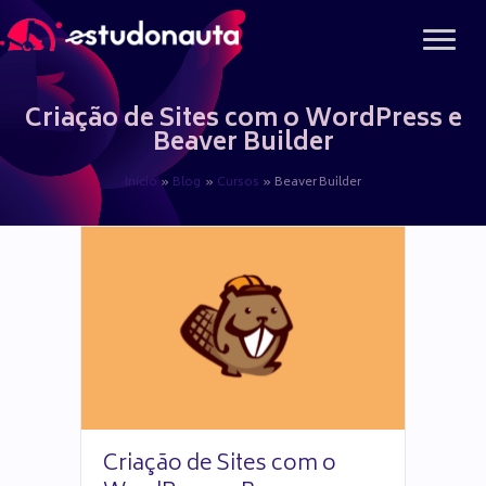
Ir
para
o
conteúdo
Criação de Sites com o WordPress e
Beaver Builder
Início
Blog
Cursos
Beaver Builder
Criação de Sites com o