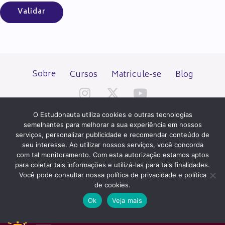
Sobre
Cursos
Matricule-se
Blog
O Estudonauta utiliza cookies e outras tecnologias
semelhantes para melhorar a sua experiência em nossos
serviços, personalizar publicidade e recomendar conteúdo de
seu interesse. Ao utilizar nossos serviços, você concorda
Todos os direitos reservados desde 2000.
com tal monitoramento. Com esta autorização estamos aptos
para coletar tais informações e utilizá-las para tais finalidades.
Você pode consultar nossa política de privacidade e política
PATROCÍNIO E HOSPEDAGEM
de cookies.
Ok
Veja mais
QUER UM SITE IGUAL A ESTE?
ACESSE HOSTNET