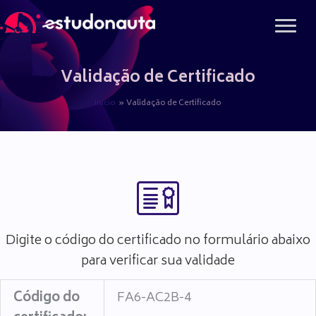
Ir
para
o
conteúdo
Validação de Certificado
Início
Validação de Certificado
Digite o código do certificado no formulário abaixo
para verificar sua validade
Código do
FA6-AC2B-4