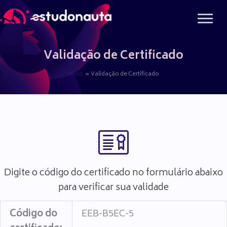
Ir
para
o
conteúdo
Validação de Certificado
Início
Validação de Certificado
Digite o código do certificado no formulário abaixo
para verificar sua validade
Código do
EEB-B5EC-5