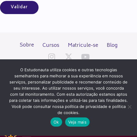
Sobre
Cursos
Matricule-se
Blog
O Estudonauta utiliza cookies e outras tecnologias
semelhantes para melhorar a sua experiência em nossos
serviços, personalizar publicidade e recomendar conteúdo de
seu interesse. Ao utilizar nossos serviços, você concorda
Todos os direitos reservados desde 2000.
com tal monitoramento. Com esta autorização estamos aptos
para coletar tais informações e utilizá-las para tais finalidades.
Você pode consultar nossa política de privacidade e política
PATROCÍNIO E HOSPEDAGEM
de cookies.
Ok
Veja mais
QUER UM SITE IGUAL A ESTE?
ACESSE HOSTNET