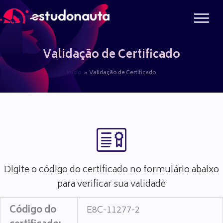
Ir
para
o
conteúdo
Validação de Certificado
Início
Validação de Certificado
Digite o código do certificado no formulário abaixo
para verificar sua validade
Código do
E8C-11277-2