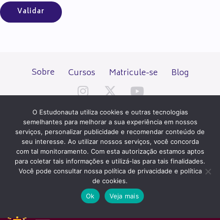
Sobre
Cursos
Matricule-se
Blog
O Estudonauta utiliza cookies e outras tecnologias
semelhantes para melhorar a sua experiência em nossos
serviços, personalizar publicidade e recomendar conteúdo de
seu interesse. Ao utilizar nossos serviços, você concorda
Todos os direitos reservados desde 2000.
com tal monitoramento. Com esta autorização estamos aptos
para coletar tais informações e utilizá-las para tais finalidades.
Você pode consultar nossa política de privacidade e política
PATROCÍNIO E HOSPEDAGEM
de cookies.
Ok
Veja mais
QUER UM SITE IGUAL A ESTE?
ACESSE HOSTNET