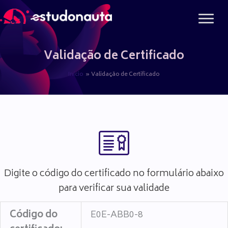
Ir
para
o
conteúdo
Validação de Certificado
Início
Validação de Certificado
Digite o código do certificado no formulário abaixo
para verificar sua validade
Código do
E0E-ABB0-8