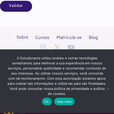
Sobre
Cursos
Matricule-se
Blog
O Estudonauta utiliza cookies e outras tecnologias
semelhantes para melhorar a sua experiência em nossos
serviços, personalizar publicidade e recomendar conteúdo de
seu interesse. Ao utilizar nossos serviços, você concorda
Todos os direitos reservados desde 2000.
com tal monitoramento. Com esta autorização estamos aptos
para coletar tais informações e utilizá-las para tais finalidades.
Você pode consultar nossa política de privacidade e política
PATROCÍNIO E HOSPEDAGEM
de cookies.
Ok
Veja mais
QUER UM SITE IGUAL A ESTE?
ACESSE HOSTNET