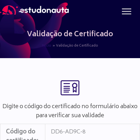
Ir
para
o
conteúdo
Validação de Certificado
Início
Validação de Certificado
Digite o código do certificado no formulário abaixo
para verificar sua validade
Código do
DD6-AD9C-8