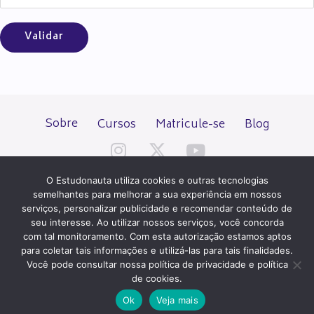
Sobre
Cursos
Matricule-se
Blog
O Estudonauta utiliza cookies e outras tecnologias
semelhantes para melhorar a sua experiência em nossos
serviços, personalizar publicidade e recomendar conteúdo de
seu interesse. Ao utilizar nossos serviços, você concorda
Todos os direitos reservados desde 2000.
com tal monitoramento. Com esta autorização estamos aptos
para coletar tais informações e utilizá-las para tais finalidades.
Você pode consultar nossa política de privacidade e política
PATROCÍNIO E HOSPEDAGEM
de cookies.
Ok
Veja mais