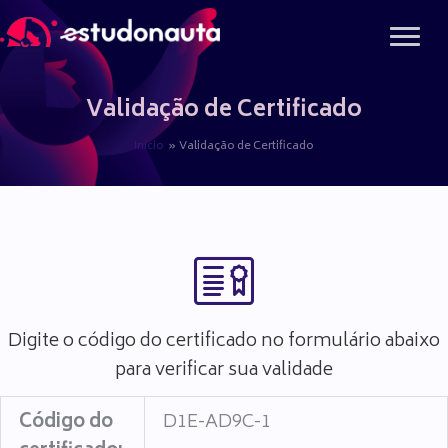
Ir
para
o
conteúdo
Validação de Certificado
Início
Validação de Certificado
Digite o código do certificado no formulário abaixo
para verificar sua validade
Código do
D1E-AD9C-1