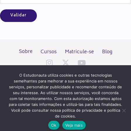
Sobre
Cursos
Matricule-se
Blog
O Estudonauta utiliza cookies e outras tecnologias
semelhantes para melhorar a sua experiência em nossos
serviços, personalizar publicidade e recomendar conteúdo de
seu interesse. Ao utilizar nossos serviços, você concorda
Todos os direitos reservados desde 2000.
com tal monitoramento. Com esta autorização estamos aptos
para coletar tais informações e utilizá-las para tais finalidades.
Você pode consultar nossa política de privacidade e política
PATROCÍNIO E HOSPEDAGEM
de cookies.
Ok
Veja mais