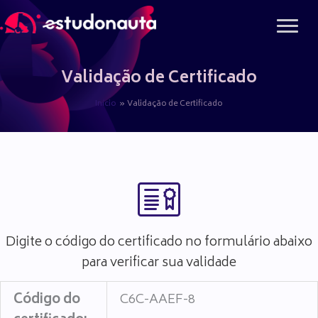
Ir
para
o
conteúdo
Validação de Certificado
Início
Validação de Certificado
Digite o código do certificado no formulário abaixo
para verificar sua validade
Código do
C6C-AAEF-8