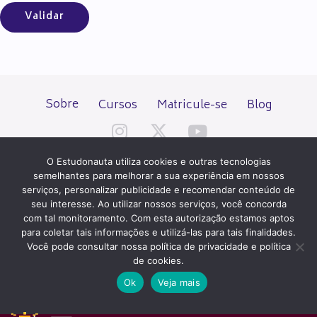
Sobre
Cursos
Matricule-se
Blog
O Estudonauta utiliza cookies e outras tecnologias
semelhantes para melhorar a sua experiência em nossos
serviços, personalizar publicidade e recomendar conteúdo de
seu interesse. Ao utilizar nossos serviços, você concorda
Todos os direitos reservados desde 2000.
com tal monitoramento. Com esta autorização estamos aptos
para coletar tais informações e utilizá-las para tais finalidades.
Você pode consultar nossa política de privacidade e política
PATROCÍNIO E HOSPEDAGEM
de cookies.
Ok
Veja mais
QUER UM SITE IGUAL A ESTE?
ACESSE HOSTNET