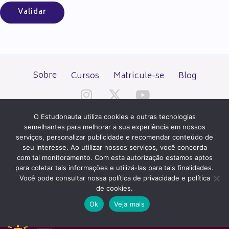
Sobre
Cursos
Matricule-se
Blog
O Estudonauta utiliza cookies e outras tecnologias
semelhantes para melhorar a sua experiência em nossos
serviços, personalizar publicidade e recomendar conteúdo de
seu interesse. Ao utilizar nossos serviços, você concorda
Todos os direitos reservados desde 2000.
com tal monitoramento. Com esta autorização estamos aptos
para coletar tais informações e utilizá-las para tais finalidades.
Você pode consultar nossa política de privacidade e política
PATROCÍNIO E HOSPEDAGEM
de cookies.
Ok
Veja mais
QUER UM SITE IGUAL A ESTE?
ACESSE HOSTNET