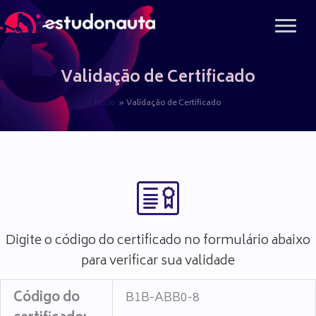
Ir
para
o
conteúdo
Validação de Certificado
Início
Validação de Certificado
Digite o código do certificado no formulário abaixo
para verificar sua validade
Código do
B1B-ABB0-8