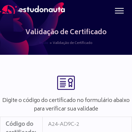
Ir
para
o
conteúdo
Validação de Certificado
Início
Validação de Certificado
Digite o código do certificado no formulário abaixo
para verificar sua validade
Código do
A24-AD9C-2