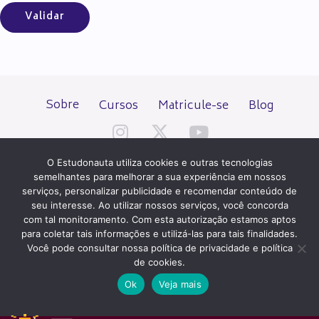
Sobre
Cursos
Matricule-se
Blog
O Estudonauta utiliza cookies e outras tecnologias
semelhantes para melhorar a sua experiência em nossos
serviços, personalizar publicidade e recomendar conteúdo de
seu interesse. Ao utilizar nossos serviços, você concorda
Todos os direitos reservados desde 2000.
com tal monitoramento. Com esta autorização estamos aptos
para coletar tais informações e utilizá-las para tais finalidades.
Você pode consultar nossa política de privacidade e política
PATROCÍNIO E HOSPEDAGEM
de cookies.
Ok
Veja mais
QUER UM SITE IGUAL A ESTE?
ACESSE HOSTNET