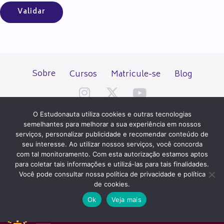
Sobre
Cursos
Matricule-se
Blog
O Estudonauta utiliza cookies e outras tecnologias
semelhantes para melhorar a sua experiência em nossos
serviços, personalizar publicidade e recomendar conteúdo de
seu interesse. Ao utilizar nossos serviços, você concorda
Todos os direitos reservados desde 2000.
com tal monitoramento. Com esta autorização estamos aptos
para coletar tais informações e utilizá-las para tais finalidades.
Você pode consultar nossa política de privacidade e política
PATROCÍNIO E HOSPEDAGEM
de cookies.
Ok
Veja mais
QUER UM SITE IGUAL A ESTE?
ACESSE HOSTNET