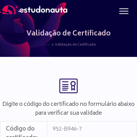
Ir
para
o
conteúdo
Validação de Certificado
Início
Validação de Certificado
Digite o código do certificado no formulário abaixo
para verificar sua validade
Código do
952-B946-7