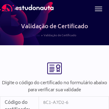
Ir
para
o
conteúdo
Validação de Certificado
Início
Validação de Certificado
Digite o código do certificado no formulário abaixo
para verificar sua validade
Código do
8C1-A7D2-6