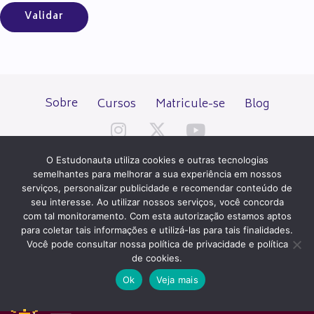
Sobre
Cursos
Matricule-se
Blog
O Estudonauta utiliza cookies e outras tecnologias
semelhantes para melhorar a sua experiência em nossos
serviços, personalizar publicidade e recomendar conteúdo de
seu interesse. Ao utilizar nossos serviços, você concorda
Todos os direitos reservados desde 2000.
com tal monitoramento. Com esta autorização estamos aptos
para coletar tais informações e utilizá-las para tais finalidades.
Você pode consultar nossa política de privacidade e política
PATROCÍNIO E HOSPEDAGEM
de cookies.
Ok
Veja mais
QUER UM SITE IGUAL A ESTE?
ACESSE HOSTNET