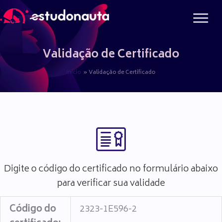
Ir
para
o
conteúdo
Validação de Certificado
Início
Validação de Certificado
Digite o código do certificado no formulário abaixo
para verificar sua validade
Código do
2323-1E596-2