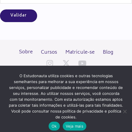
Sobre
Cursos
Matricule-se
Blog
O Estudonauta utiliza cookies e outras tecnologias
semelhantes para melhorar a sua experiência em nossos
serviços, personalizar publicidade e recomendar conteúdo de
seu interesse. Ao utilizar nossos serviços, você concorda
Todos os direitos reservados desde 2000.
com tal monitoramento. Com esta autorização estamos aptos
para coletar tais informações e utilizá-las para tais finalidades.
Você pode consultar nossa política de privacidade e política
PATROCÍNIO E HOSPEDAGEM
de cookies.
Ok
Veja mais