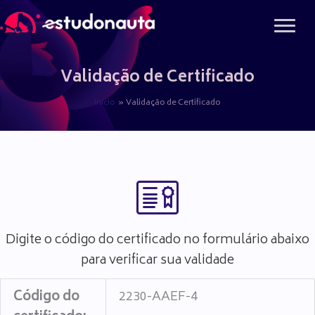
Ir
para
o
conteúdo
Validação de Certificado
Início
Validação de Certificado
Digite o código do certificado no formulário abaixo
para verificar sua validade
Código do
2230-AAEF-4