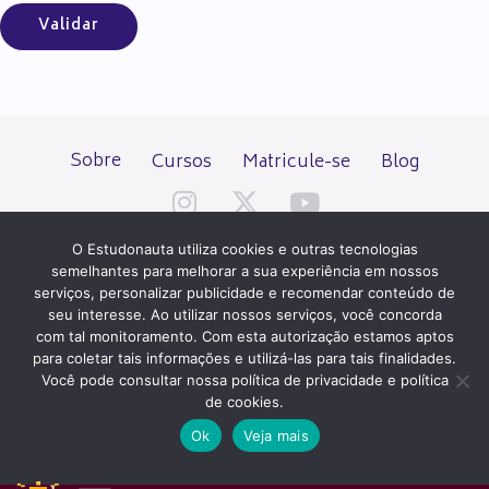
Sobre
Cursos
Matricule-se
Blog
O Estudonauta utiliza cookies e outras tecnologias
semelhantes para melhorar a sua experiência em nossos
serviços, personalizar publicidade e recomendar conteúdo de
seu interesse. Ao utilizar nossos serviços, você concorda
Todos os direitos reservados desde 2000.
com tal monitoramento. Com esta autorização estamos aptos
para coletar tais informações e utilizá-las para tais finalidades.
Você pode consultar nossa política de privacidade e política
PATROCÍNIO E HOSPEDAGEM
de cookies.
Ok
Veja mais
QUER UM SITE IGUAL A ESTE?
ACESSE HOSTNET