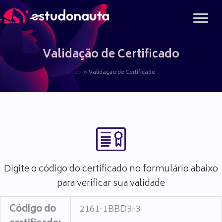
Ir
para
o
conteúdo
Validação de Certificado
Início
Validação de Certificado
Digite o código do certificado no formulário abaixo
para verificar sua validade
Código do
2161-1BBD3-3