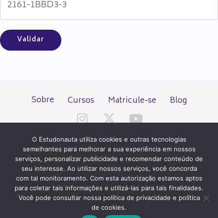
Sobre
Cursos
Matricule-se
Blog
O Estudonauta utiliza cookies e outras tecnologias
semelhantes para melhorar a sua experiência em nossos
serviços, personalizar publicidade e recomendar conteúdo de
seu interesse. Ao utilizar nossos serviços, você concorda
Todos os direitos reservados desde 2000.
com tal monitoramento. Com esta autorização estamos aptos
para coletar tais informações e utilizá-las para tais finalidades.
Você pode consultar nossa política de privacidade e política
PATROCÍNIO E HOSPEDAGEM
de cookies.