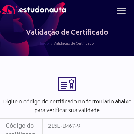
Ir
para
o
conteúdo
Validação de Certificado
Início
Validação de Certificado
Digite o código do certificado no formulário abaixo
para verificar sua validade
Código do
215E-B467-9