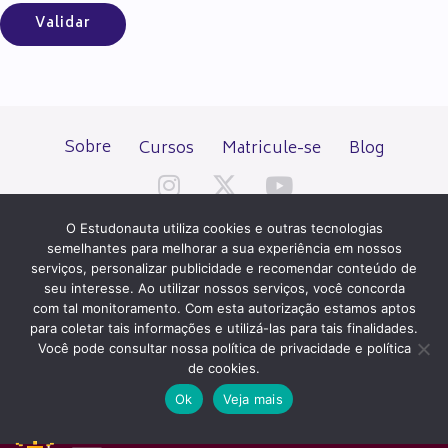
Sobre
Cursos
Matricule-se
Blog
O Estudonauta utiliza cookies e outras tecnologias
semelhantes para melhorar a sua experiência em nossos
serviços, personalizar publicidade e recomendar conteúdo de
seu interesse. Ao utilizar nossos serviços, você concorda
Todos os direitos reservados desde 2000.
com tal monitoramento. Com esta autorização estamos aptos
para coletar tais informações e utilizá-las para tais finalidades.
Você pode consultar nossa política de privacidade e política
PATROCÍNIO E HOSPEDAGEM
de cookies.
Ok
Veja mais
QUER UM SITE IGUAL A ESTE?
ACESSE HOSTNET