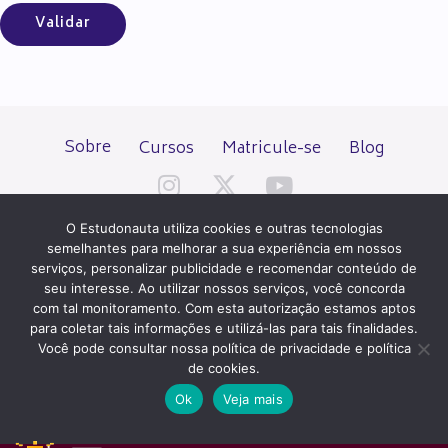
Sobre
Cursos
Matricule-se
Blog
O Estudonauta utiliza cookies e outras tecnologias
semelhantes para melhorar a sua experiência em nossos
serviços, personalizar publicidade e recomendar conteúdo de
seu interesse. Ao utilizar nossos serviços, você concorda
Todos os direitos reservados desde 2000.
com tal monitoramento. Com esta autorização estamos aptos
para coletar tais informações e utilizá-las para tais finalidades.
Você pode consultar nossa política de privacidade e política
PATROCÍNIO E HOSPEDAGEM
de cookies.
Ok
Veja mais
QUER UM SITE IGUAL A ESTE?
ACESSE HOSTNET