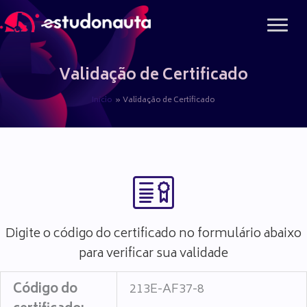
Ir
para
o
conteúdo
Validação de Certificado
Início
Validação de Certificado
Digite o código do certificado no formulário abaixo
para verificar sua validade
Código do
213E-AF37-8