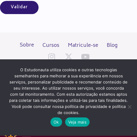
Sobre
Cursos
Matricule-se
Blog
O Estudonauta utiliza cookies e outras tecnologias
semelhantes para melhorar a sua experiência em nossos
serviços, personalizar publicidade e recomendar conteúdo de
seu interesse. Ao utilizar nossos serviços, você concorda
Todos os direitos reservados desde 2000.
com tal monitoramento. Com esta autorização estamos aptos
para coletar tais informações e utilizá-las para tais finalidades.
Você pode consultar nossa política de privacidade e política
PATROCÍNIO E HOSPEDAGEM
de cookies.
Ok
Veja mais
QUER UM SITE IGUAL A ESTE?
ACESSE HOSTNET