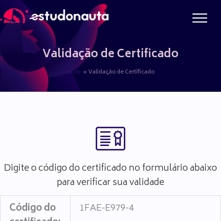
Ir
para
o
conteúdo
Validação de Certificado
Início
Validação de Certificado
Digite o código do certificado no formulário abaixo
para verificar sua validade
Código do
1FAE-E979-4