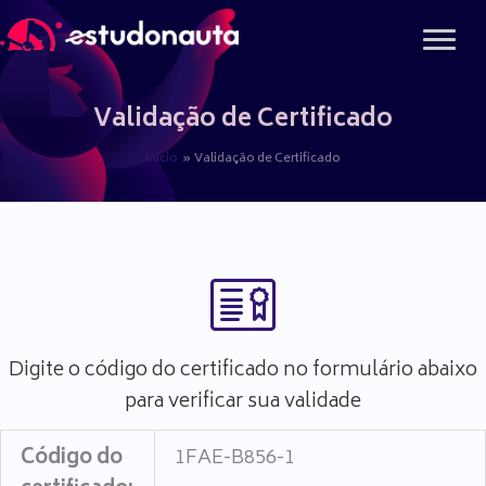
Ir
para
o
conteúdo
Validação de Certificado
Início
Validação de Certificado
Digite o código do certificado no formulário abaixo
para verificar sua validade
Código do
1FAE-B856-1