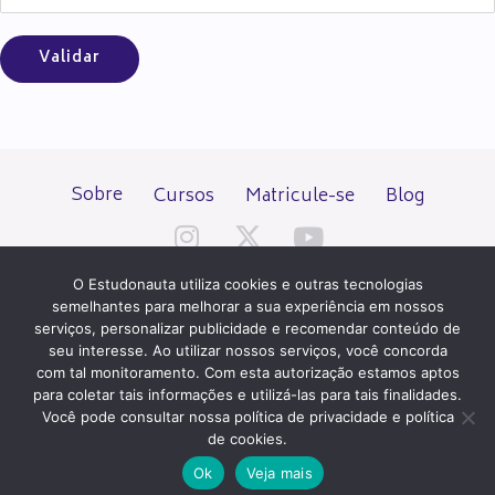
Sobre
Cursos
Matricule-se
Blog
O Estudonauta utiliza cookies e outras tecnologias
semelhantes para melhorar a sua experiência em nossos
serviços, personalizar publicidade e recomendar conteúdo de
seu interesse. Ao utilizar nossos serviços, você concorda
Todos os direitos reservados desde 2000.
com tal monitoramento. Com esta autorização estamos aptos
para coletar tais informações e utilizá-las para tais finalidades.
Você pode consultar nossa política de privacidade e política
PATROCÍNIO E HOSPEDAGEM
de cookies.
Ok
Veja mais