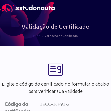
Ir
para
o
conteúdo
Validação de Certificado
Início
Validação de Certificado
Digite o código do certificado no formulário abaixo
para verificar sua validade
Código do
1ECC-16F91-2