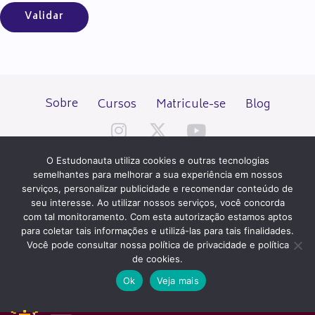
Sobre
Cursos
Matricule-se
Blog
O Estudonauta utiliza cookies e outras tecnologias
semelhantes para melhorar a sua experiência em nossos
serviços, personalizar publicidade e recomendar conteúdo de
seu interesse. Ao utilizar nossos serviços, você concorda
Todos os direitos reservados desde 2000.
com tal monitoramento. Com esta autorização estamos aptos
para coletar tais informações e utilizá-las para tais finalidades.
Você pode consultar nossa política de privacidade e política
PATROCÍNIO E HOSPEDAGEM
de cookies.
Ok
Veja mais
QUER UM SITE IGUAL A ESTE?
ACESSE HOSTNET