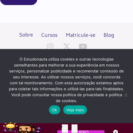
Sobre
Cursos
Matricule-se
Blog
O Estudonauta utiliza cookies e outras tecnologias
semelhantes para melhorar a sua experiência em nossos
serviços, personalizar publicidade e recomendar conteúdo de
seu interesse. Ao utilizar nossos serviços, você concorda
Todos os direitos reservados desde 2000.
com tal monitoramento. Com esta autorização estamos aptos
para coletar tais informações e utilizá-las para tais finalidades.
Você pode consultar nossa política de privacidade e política
PATROCÍNIO E HOSPEDAGEM
de cookies.
Ok
Veja mais
QUER UM SITE IGUAL A ESTE?
ACESSE HOSTNET
00
13
INTERNET
QUERO