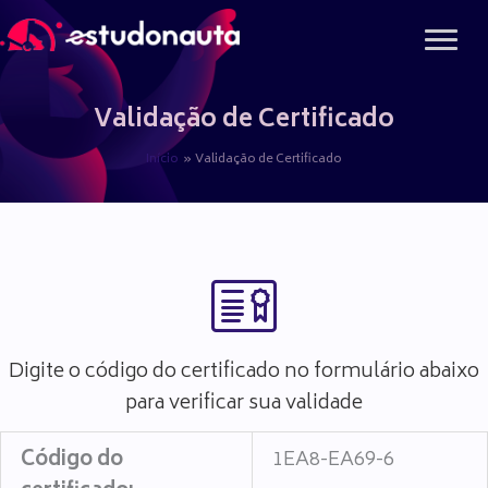
Ir
para
o
conteúdo
Validação de Certificado
Início
Validação de Certificado
Digite o código do certificado no formulário abaixo
para verificar sua validade
Código do
1EA8-EA69-6