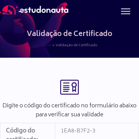
Ir
para
o
conteúdo
Validação de Certificado
Início
Validação de Certificado
Digite o código do certificado no formulário abaixo
para verificar sua validade
Código do
1EA8-B7F2-3