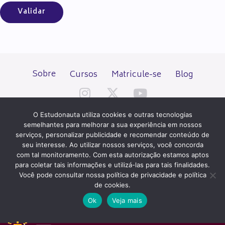
Sobre
Cursos
Matricule-se
Blog
O Estudonauta utiliza cookies e outras tecnologias
semelhantes para melhorar a sua experiência em nossos
serviços, personalizar publicidade e recomendar conteúdo de
seu interesse. Ao utilizar nossos serviços, você concorda
Todos os direitos reservados desde 2000.
com tal monitoramento. Com esta autorização estamos aptos
para coletar tais informações e utilizá-las para tais finalidades.
Você pode consultar nossa política de privacidade e política
PATROCÍNIO E HOSPEDAGEM
de cookies.
Ok
Veja mais
QUER UM SITE IGUAL A ESTE?
ACESSE HOSTNET